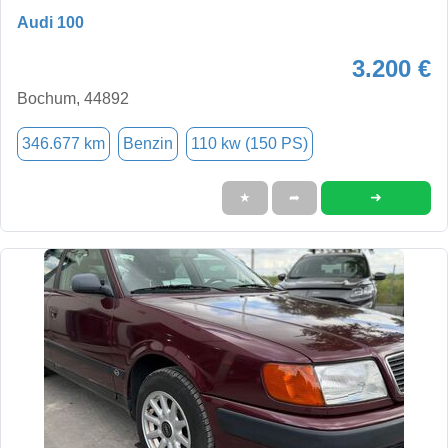
Audi 100
3.200 €
Bochum, 44892
346.677 km
Benzin
110 kw (150 PS)
➜
★
➦