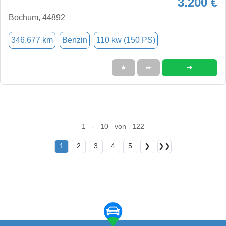
3.200 €
Bochum, 44892
346.677 km
Benzin
110 kw (150 PS)
➜
★
➦
1 - 10 von 122
1
2
3
4
5
❯
❯❯