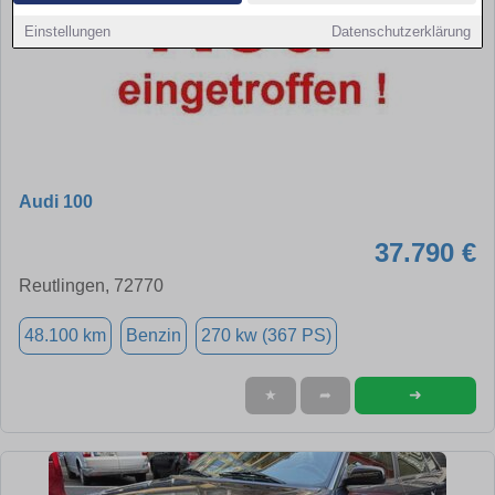
Einstellungen
Datenschutzerklärung
Audi 100
37.790 €
Reutlingen, 72770
48.100 km
Benzin
270 kw (367 PS)
➜
★
➦