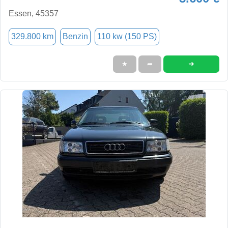
Essen, 45357
329.800 km
Benzin
110 kw (150 PS)
➜
★
➦