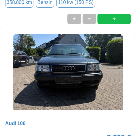
358.800 km
Benzin
110 kw (150 PS)
➜
★
➦
Audi 100