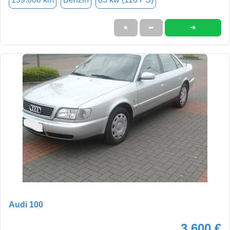
➜
★
➦
Audi 100
3.600 €