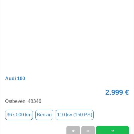
Audi 100
2.999 €
Ostbeven, 48346
367.000 km
Benzin
110 kw (150 PS)
➜
★
➦