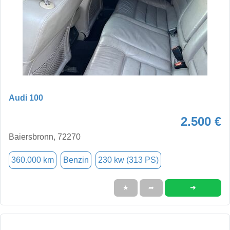
Audi 100
2.500 €
Baiersbronn, 72270
360.000 km
Benzin
230 kw (313 PS)
➜
★
➦