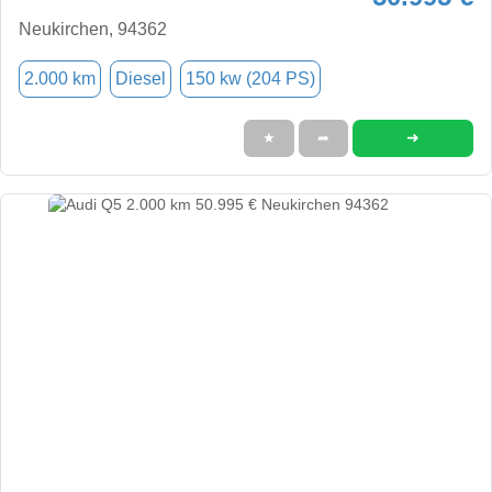
Neukirchen, 94362
2.000 km
Diesel
150 kw (204 PS)
➜
★
➦