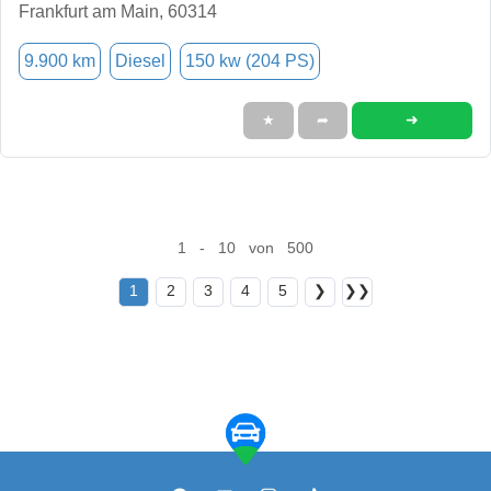
Frankfurt am Main, 60314
9.900 km
Diesel
150 kw (204 PS)
➜
★
➦
1 - 10 von 500
1
2
3
4
5
❯
❯❯