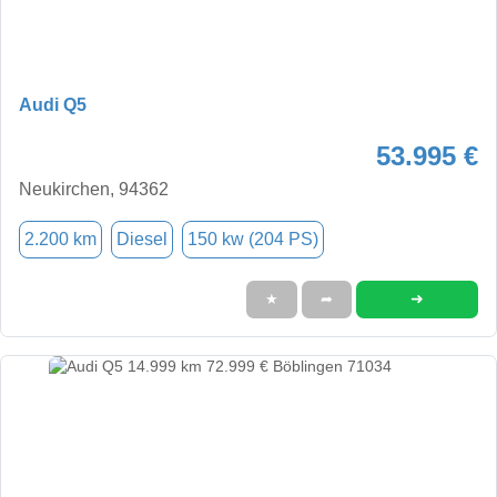
Audi Q5
53.995 €
Neukirchen, 94362
2.200 km
Diesel
150 kw (204 PS)
➜
★
➦