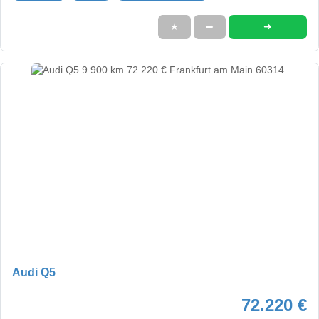
➜
★
➦
Audi Q5
72.220 €