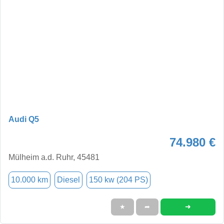
Audi Q5
74.980 €
Mülheim a.d. Ruhr, 45481
10.000 km
Diesel
150 kw (204 PS)
➜
★
➦