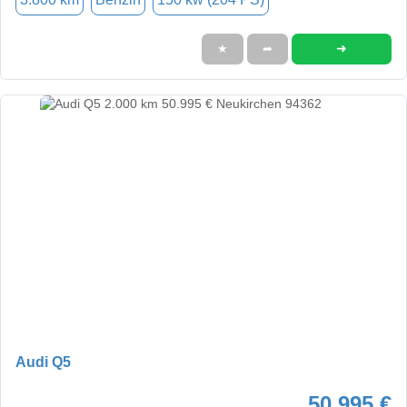
➜
★
➦
Audi Q5
50.995 €