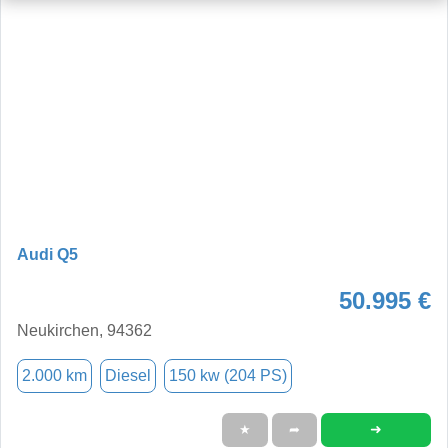
Audi Q5
50.995 €
Neukirchen, 94362
2.000 km
Diesel
150 kw (204 PS)
➜
★
➦