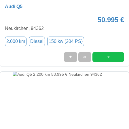
Audi Q5
50.995 €
Neukirchen, 94362
2.000 km
Diesel
150 kw (204 PS)
➜
★
➦