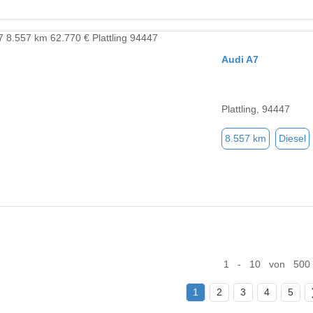
Audi A7
Plattling, 94447
8.557 km
Diesel
1 - 10 von 500
1
2
3
4
5