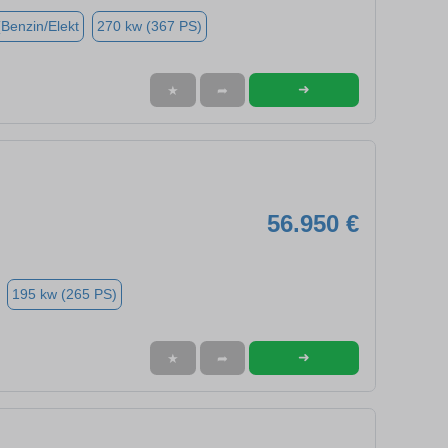
(Benzin/Elekt
270 kw (367 PS)
➜
★
➦
56.950 €
195 kw (265 PS)
➜
★
➦