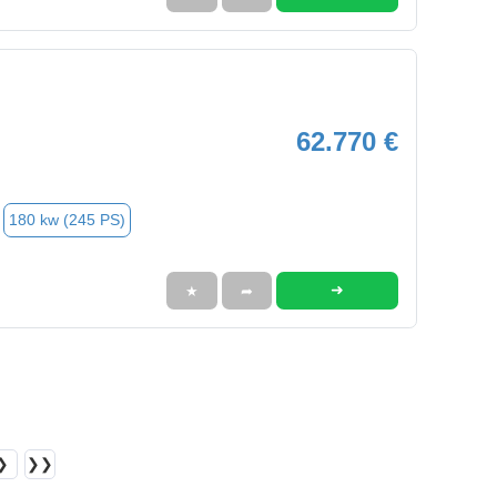
62.770 €
180 kw (245 PS)
➜
★
➦
❯
❯❯