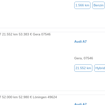
1.566 km
Benzin
Audi A7
Gera, 07546
21.552 km
Hybrid
Audi A7