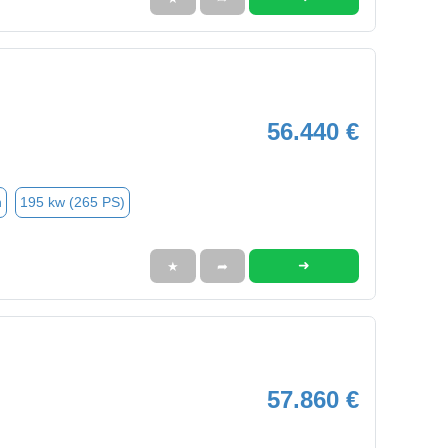
56.440 €
n
195 kw (265 PS)
➜
★
➦
57.860 €