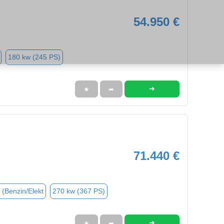
54.950 €
180 kw (245 PS)
➜
★
➦
71.440 €
 (Benzin/Elekt
270 kw (367 PS)
➜
★
➦