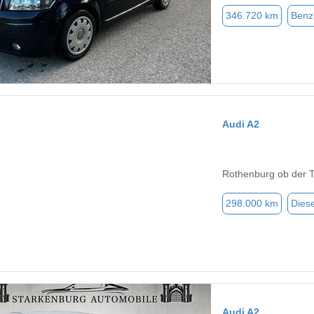
346.720 km
Benz
Audi A2
Rothenburg ob der 
298.000 km
Diese
Audi A2