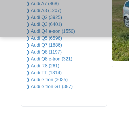
❯ Audi A7 (868)
❯ Audi A8 (1207)
❯ Audi Q2 (3925)
❯ Audi Q3 (6401)
❯ Audi Q4 e-tron (1550)
❯ Audi Q5 (6596)
❯ Audi Q7 (1886)
❯ Audi Q8 (1197)
❯ Audi Q8 e-tron (321)
❯ Audi R8 (261)
❯ Audi TT (1314)
❯ Audi e-tron (3035)
❯ Audi e-tron GT (387)