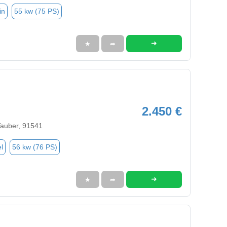
in
55 kw (75 PS)
➜
★
➦
2.450 €
Tauber, 91541
l
56 kw (76 PS)
➜
★
➦