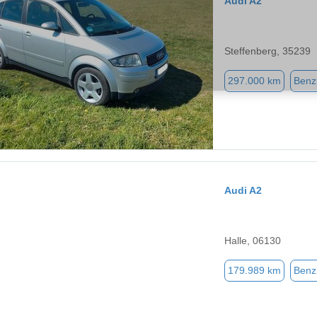
Audi A2
Steffenberg, 35239
297.000 km
Benz
Audi A2
Halle, 06130
179.989 km
Benz