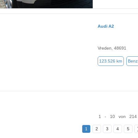
Audi A2
Vreden, 48691
123.526 km
Benz
1 - 10 von 214
1
2
3
4
5