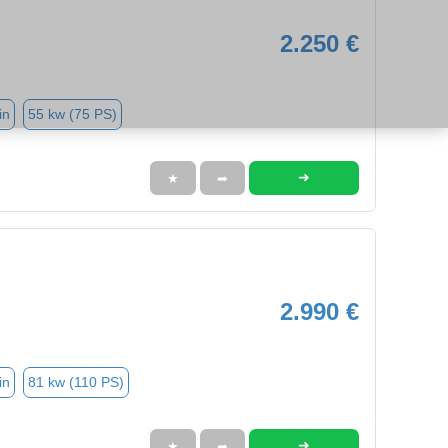
2.250 €
in
55 kw (75 PS)
➜
★
➦
2.990 €
in
81 kw (110 PS)
➜
★
➦