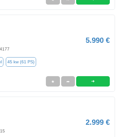
5.990 €
74177
l
45 kw (61 PS)
➜
★
➦
2.999 €
515