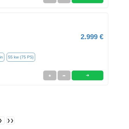
2.999 €
in
55 kw (75 PS)
➜
★
➦
❯
❯❯