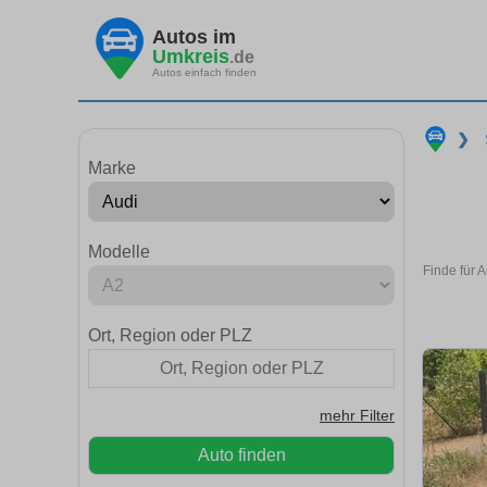
Autos im
Umkreis
.de
Autos einfach finden
❯
Marke
Modelle
Finde für 
Ort, Region oder PLZ
mehr Filter
Auto finden