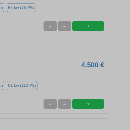
in
55 kw (75 PS)
➜
★
➦
4.500 €
in
81 kw (110 PS)
➜
★
➦