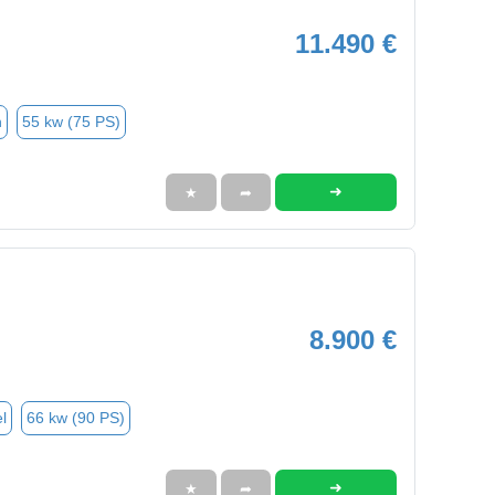
11.490 €
n
55 kw (75 PS)
➜
★
➦
8.900 €
l
66 kw (90 PS)
➜
★
➦