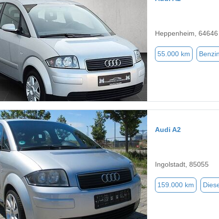
Heppenheim, 64646
55.000 km
Benzi
Audi A2
Ingolstadt, 85055
159.000 km
Diese