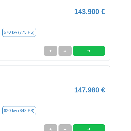
143.900 €
570 kw (775 PS)
➜
★
➦
147.980 €
620 kw (843 PS)
➜
★
➦