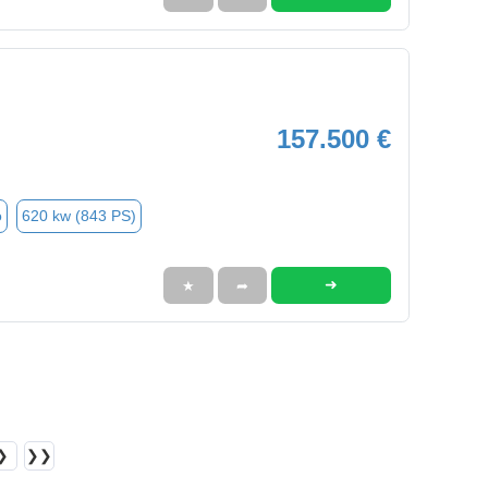
157.500 €
o
620 kw (843 PS)
➜
★
➦
❯
❯❯