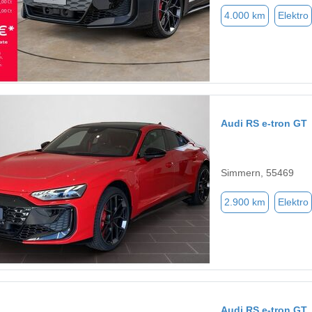
4.000 km
Elektro
Audi RS e-tron GT
Simmern, 55469
2.900 km
Elektro
Audi RS e-tron GT