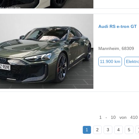
Audi RS e-tron GT
Mannheim, 68309
11.900 km
Elektr
1 - 10 von 410
1
2
3
4
5