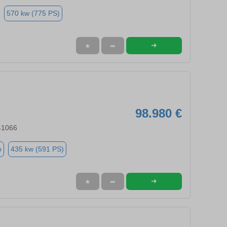
570 kw (775 PS)
➜
★
➦
98.980 €
41066
o
435 kw (591 PS)
➜
★
➦