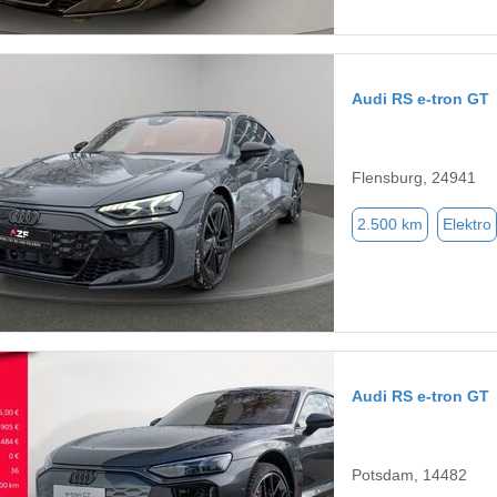
Audi RS e-tron GT
Flensburg, 24941
2.500 km
Elektro
Audi RS e-tron GT
Potsdam, 14482