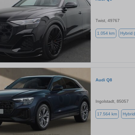
Twist, 49767
1.054 km
Hybrid 
Audi Q8
Ingolstadt, 85057
17.564 km
Hybrid