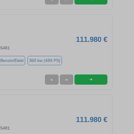
111.980 €
45481
(Benzin/Elekt
360 kw (489 PS)
➜
★
➦
111.980 €
45481