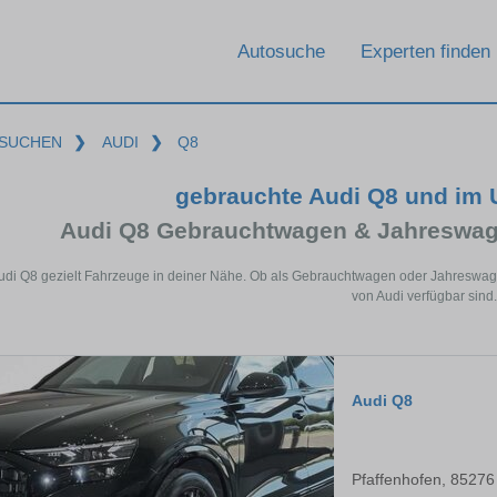
Autosuche
Experten finden
SUCHEN
❯
AUDI
❯
Q8
gebrauchte Audi Q8 und im
Audi Q8 Gebrauchtwagen & Jahreswag
Audi Q8 gezielt Fahrzeuge in deiner Nähe. Ob als Gebrauchtwagen oder Jahreswagen
von Audi verfügbar sind.
Audi Q8
Pfaffenhofen, 85276