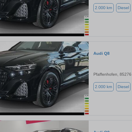
2.000 km
Diesel
Audi Q8
Pfaffenhofen, 85276
2.000 km
Diesel