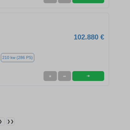
102.880 €
210 kw (286 PS)
➜
★
➦
❯
❯❯