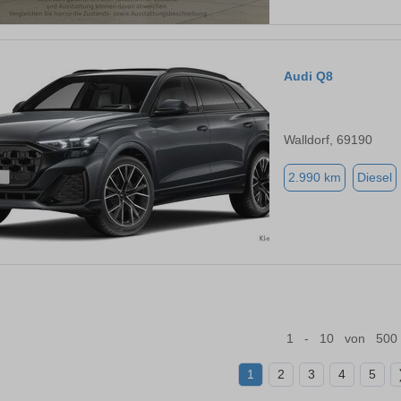
Audi Q8
Walldorf, 69190
2.990 km
Diesel
1 - 10 von 500
1
2
3
4
5