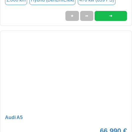
➜
★
➦
Audi A5
66.990 €