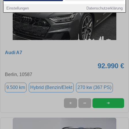
Einstellungen
Datenschutzerklärung
Audi A7
92.990 €
Berlin, 10587
9.500 km
Hybrid (Benzin/Elekt
270 kw (367 PS)
➜
★
➦