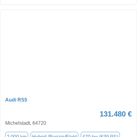
Audi RS5
131.480 €
Michelstadt, 64720
2.000 km
Hybrid (Benzin/Elekt
470 kw (639 PS)