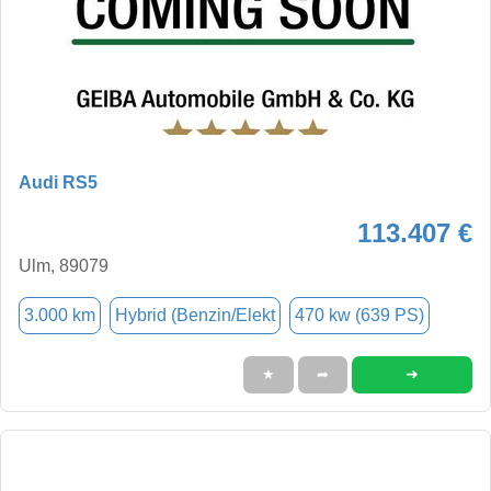
Audi RS5
113.407 €
Ulm, 89079
3.000 km
Hybrid (Benzin/Elekt
470 kw (639 PS)
➜
★
➦