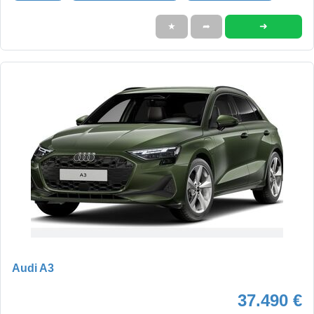
➜
★
➦
Audi A3
37.490 €