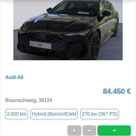
Audi A6
84.450 €
Braunschweig, 38124
2.000 km
Hybrid (Benzin/Elekt
270 kw (367 PS)
➜
★
➦