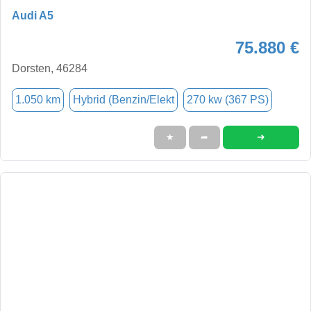
Audi A5
75.880 €
Dorsten, 46284
1.050 km
Hybrid (Benzin/Elekt
270 kw (367 PS)
➜
★
➦