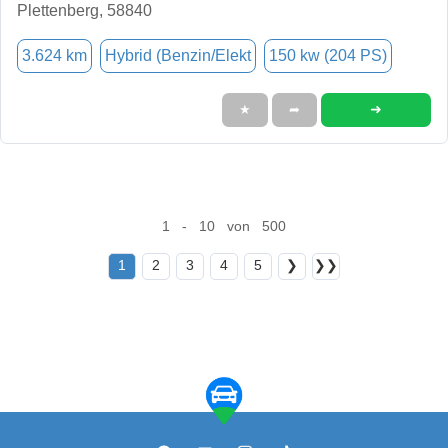
Plettenberg, 58840
3.624 km
Hybrid (Benzin/Elekt
150 kw (204 PS)
➜
★
➦
1 - 10 von 500
1
2
3
4
5
❯
❯❯