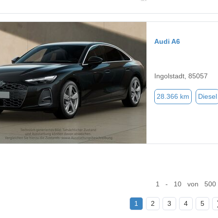
Audi A6
Ingolstadt, 85057
28.366 km
Diesel
1 - 10 von 500
1
2
3
4
5