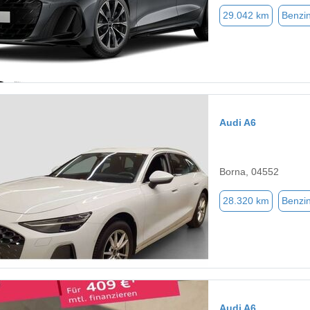
29.042 km
Benzi
Audi A6
Borna, 04552
28.320 km
Benzi
Audi A6