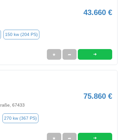
43.660 €
150 kw (204 PS)
➜
★
➦
75.860 €
traße, 67433
270 kw (367 PS)
➜
★
➦