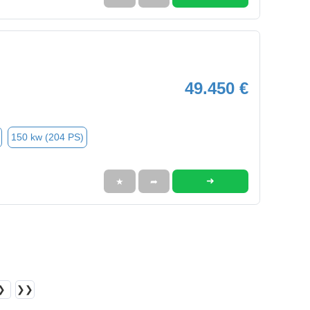
49.450 €
150 kw (204 PS)
➜
★
➦
❯
❯❯