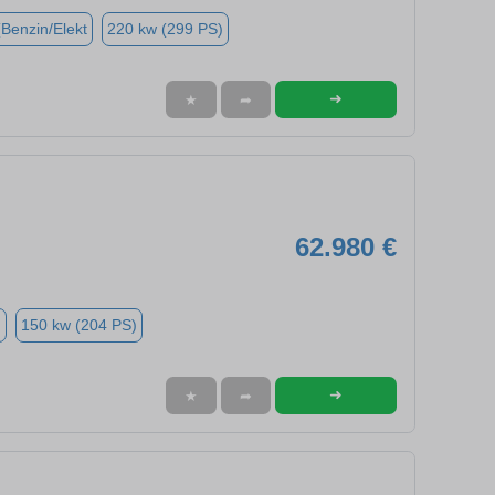
(Benzin/Elekt
220 kw (299 PS)
➜
★
➦
62.980 €
n
150 kw (204 PS)
➜
★
➦