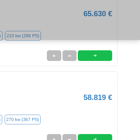
65.630 €
o
210 kw (286 PS)
➜
★
➦
58.819 €
n
270 kw (367 PS)
➜
★
➦