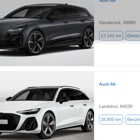
Audi A6
Osnabrück, 49080
13.142 km
Elektr
Audi A6
Landshut, 84030
28.800 km
Benzi