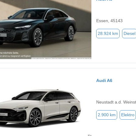
Essen, 45143
28.924 km
Diesel
Audi A6
Neustadt a.d. Weins
2.900 km
Elektro