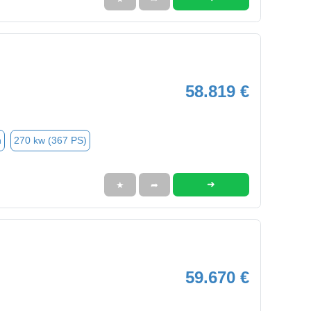
58.819 €
n
270 kw (367 PS)
➜
★
➦
59.670 €