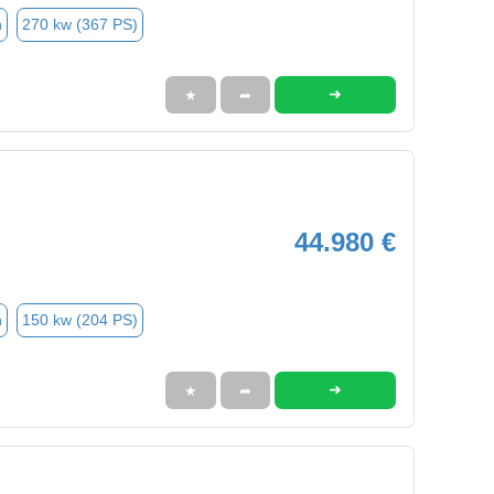
n
270 kw (367 PS)
➜
★
➦
44.980 €
n
150 kw (204 PS)
➜
★
➦