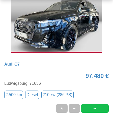
Audi Q7
97.480 €
Ludwigsburg, 71636
2.500 km
Diesel
210 kw (286 PS)
➜
★
➦