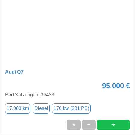
Audi Q7
95.000 €
Bad Salzungen, 36433
17.083 km
Diesel
170 kw (231 PS)
➜
★
➦