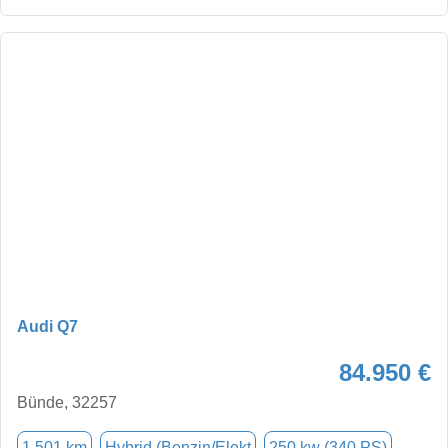
Audi Q7
84.950 €
Bünde, 32257
1.501 km
Hybrid (Benzin/Elekt
250 kw (340 PS)