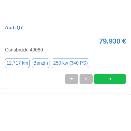
Audi Q7
79.930 €
Osnabrück, 49080
12.717 km
Benzin
250 kw (340 PS)
➜
★
➦