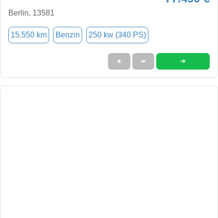
Berlin, 13581
15.550 km
Benzin
250 kw (340 PS)
➜
★
➦