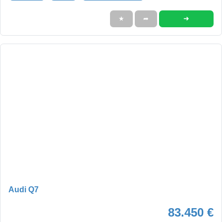
➜
★
➦
Audi Q7
83.450 €