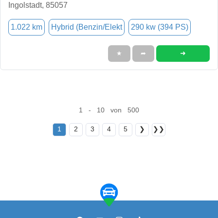
Ingolstadt, 85057
1.022 km
Hybrid (Benzin/Elekt
290 kw (394 PS)
➜
★
➦
1 - 10 von 500
1
2
3
4
5
❯
❯❯