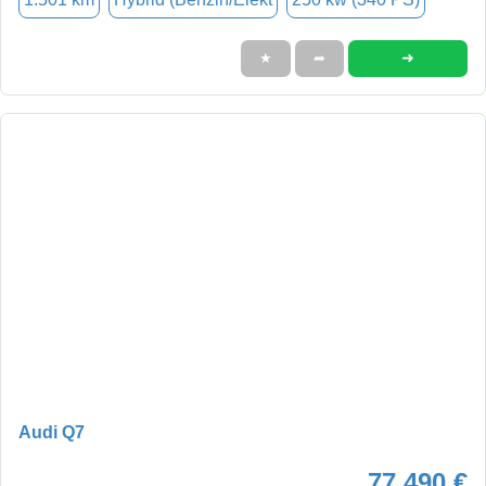
➜
★
➦
Audi Q7
77.490 €