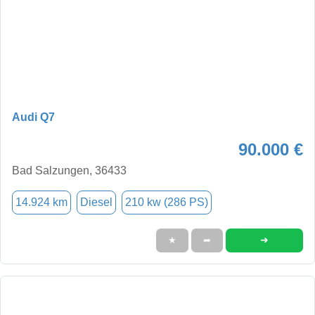
Audi Q7
90.000 €
Bad Salzungen, 36433
14.924 km
Diesel
210 kw (286 PS)
➜
★
➦