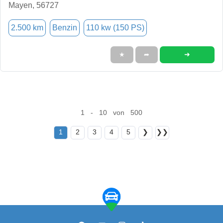
Mayen, 56727
2.500 km
Benzin
110 kw (150 PS)
➜
★
➦
1 - 10 von 500
1
2
3
4
5
❯
❯❯