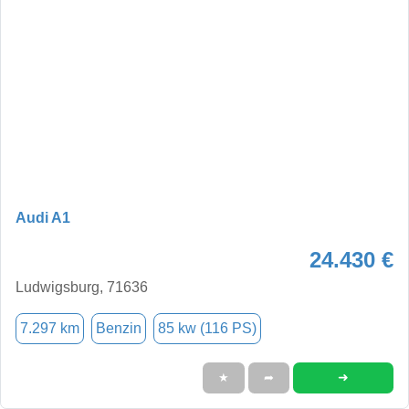
Audi A1
24.430 €
Ludwigsburg, 71636
7.297 km
Benzin
85 kw (116 PS)
➜
★
➦