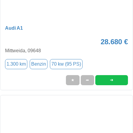
Audi A1
28.680 €
Mittweida, 09648
1.300 km
Benzin
70 kw (95 PS)
➜
★
➦