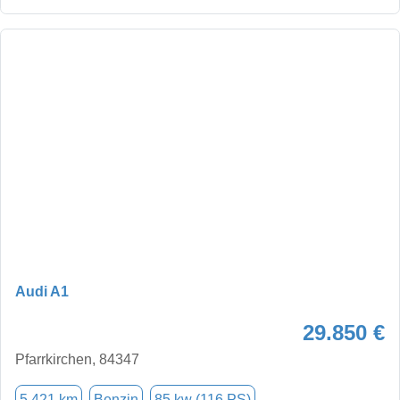
Audi A1
29.850 €
Pfarrkirchen, 84347
5.421 km
Benzin
85 kw (116 PS)