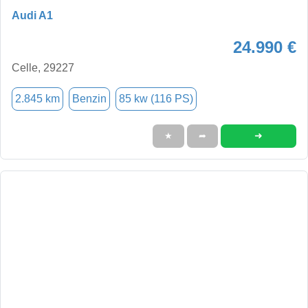
Audi A1
24.990 €
Celle, 29227
2.845 km
Benzin
85 kw (116 PS)
➜
★
➦