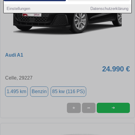
Einstellungen
Datenschutzerklärung
Audi A1
24.990 €
Celle, 29227
1.495 km
Benzin
85 kw (116 PS)
➜
★
➦