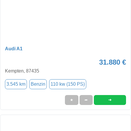
Audi A1
31.880 €
Kempten, 87435
3.545 km
Benzin
110 kw (150 PS)
➜
★
➦