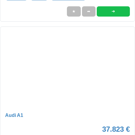
➜
★
➦
Audi A1
37.823 €