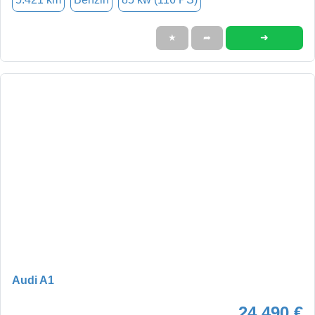
➜
★
➦
Audi A1
24.490 €