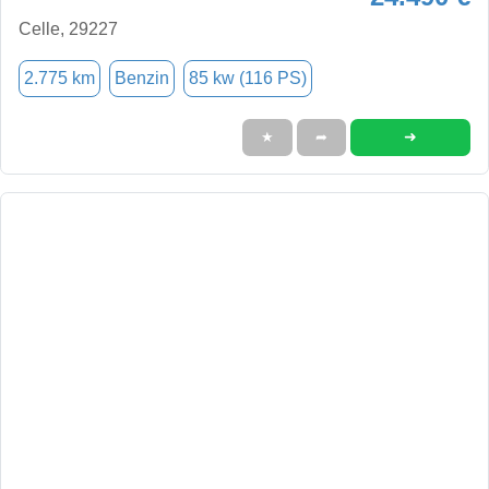
Celle, 29227
2.775 km
Benzin
85 kw (116 PS)
➜
★
➦