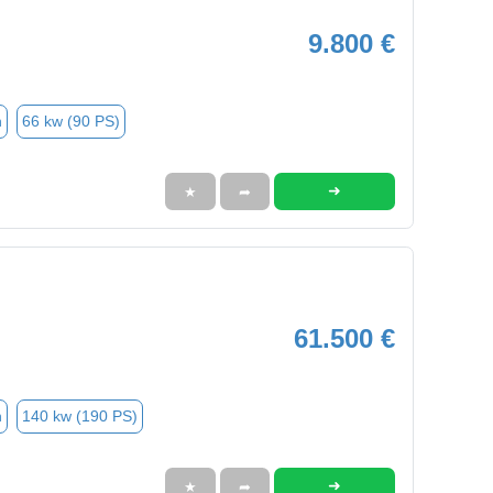
9.800 €
n
66 kw (90 PS)
➜
★
➦
61.500 €
n
140 kw (190 PS)
➜
★
➦