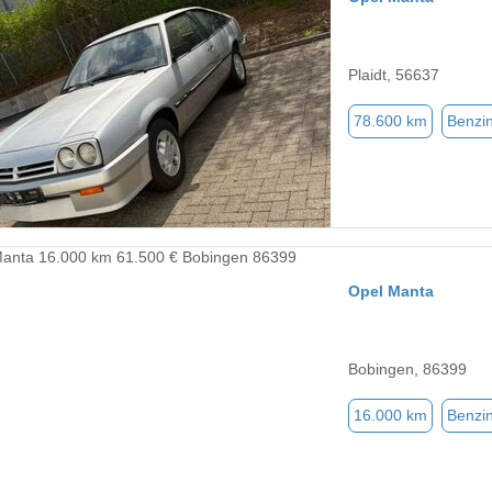
Plaidt, 56637
78.600 km
Benzi
Opel Manta
Bobingen, 86399
16.000 km
Benzi