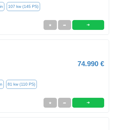
in
107 kw (145 PS)
➜
★
➦
74.990 €
in
81 kw (110 PS)
➜
★
➦