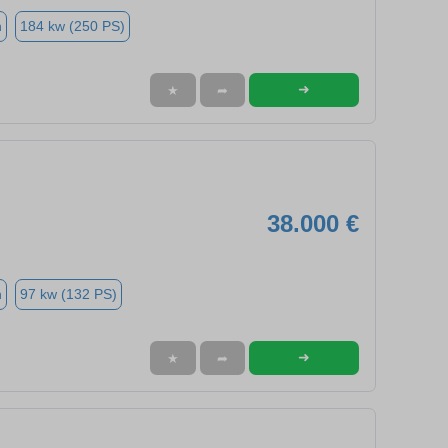
n
184 kw (250 PS)
➜
★
➦
38.000 €
n
97 kw (132 PS)
➜
★
➦