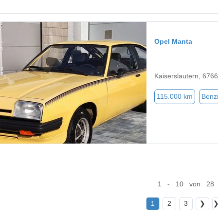
Opel Manta
Kaiserslautern, 676
115.000 km
Benz
1 - 10 von 28
1
2
3
❯