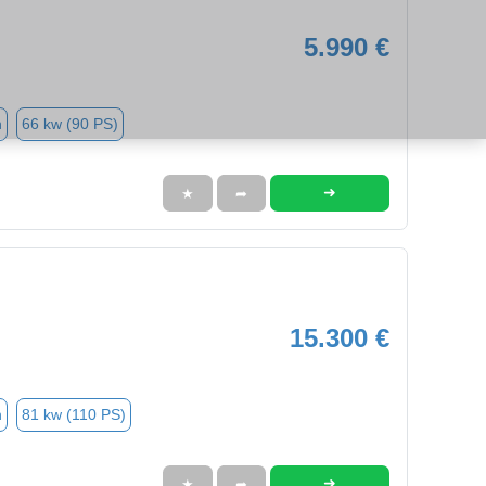
5.990 €
n
66 kw (90 PS)
➜
★
➦
15.300 €
n
81 kw (110 PS)
➜
★
➦