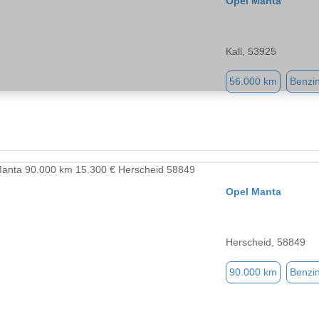
Opel Manta
Kall, 53925
56.000 km
Benzi
Opel Manta
Herscheid, 58849
90.000 km
Benzi