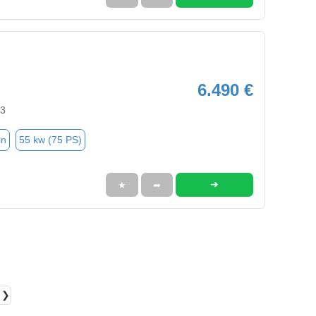
6.490 €
63
in
55 kw (75 PS)
➜
★
➦
❯❯