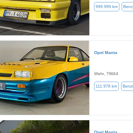
999.999 km
Benz
Opel Manta
Wehr, 79664
111.978 km
Benz
Opel Manta