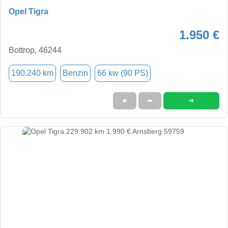
Opel Tigra
1.950 €
Bottrop, 46244
190.240 km
Benzin
66 kw (90 PS)
➜
★
➦