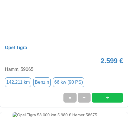
Opel Tigra
2.599 €
Hamm, 59065
142.211 km
Benzin
66 kw (90 PS)
➜
★
➦