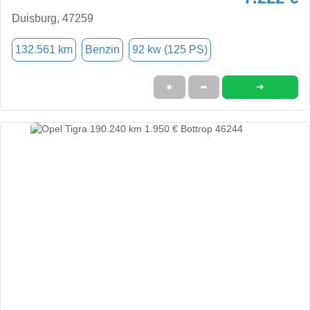
Duisburg, 47259
132.561 km
Benzin
92 kw (125 PS)
➜
★
➦