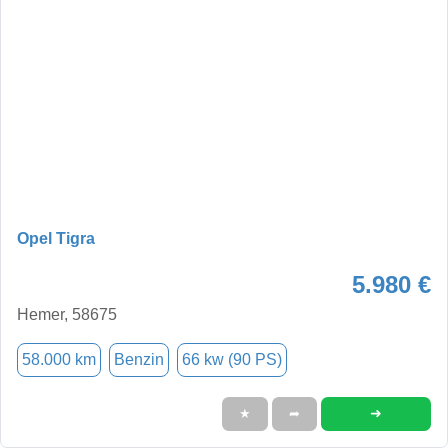
Opel Tigra
5.980 €
Hemer, 58675
58.000 km
Benzin
66 kw (90 PS)
➜
★
➦