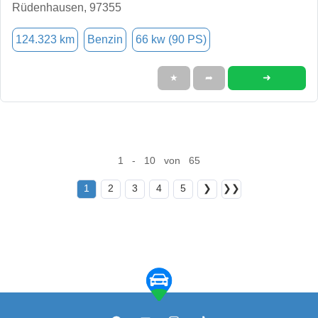
Rüdenhausen, 97355
124.323 km
Benzin
66 kw (90 PS)
➜
★
➦
1 - 10 von 65
1
2
3
4
5
❯
❯❯