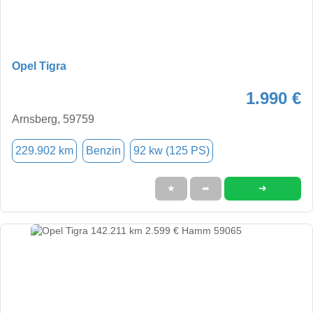
Opel Tigra
1.990 €
Arnsberg, 59759
229.902 km
Benzin
92 kw (125 PS)
➜
★
➦