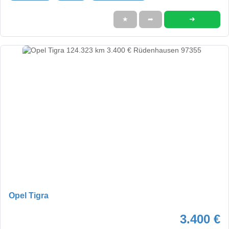
➜
★
➦
Opel Tigra
3.400 €