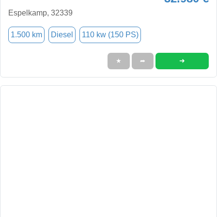
Espelkamp, 32339
1.500 km
Diesel
110 kw (150 PS)
➜
★
➦