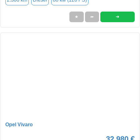
➜
★
➦
Opel Vivaro
32.980 €