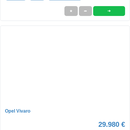
➜
★
➦
Opel Vivaro
29.980 €