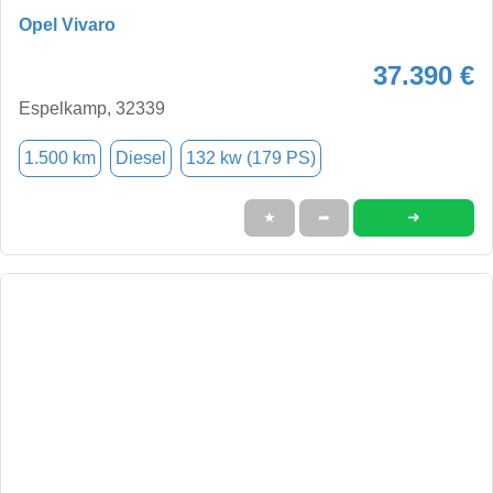
Opel Vivaro
37.390 €
Espelkamp, 32339
1.500 km
Diesel
132 kw (179 PS)
➜
★
➦