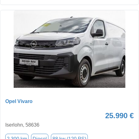
Opel Vivaro
25.990 €
Iserlohn, 58636
2.300 km
Diesel
88 kw (120 PS)