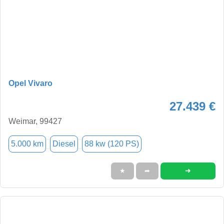
Opel Vivaro
27.439 €
Weimar, 99427
5.000 km
Diesel
88 kw (120 PS)
➜
★
➦