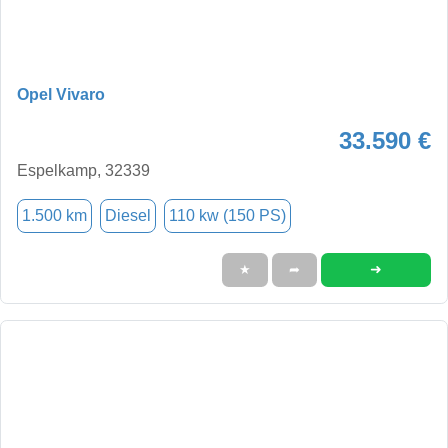
Opel Vivaro
33.590 €
Espelkamp, 32339
1.500 km
Diesel
110 kw (150 PS)
➜
★
➦