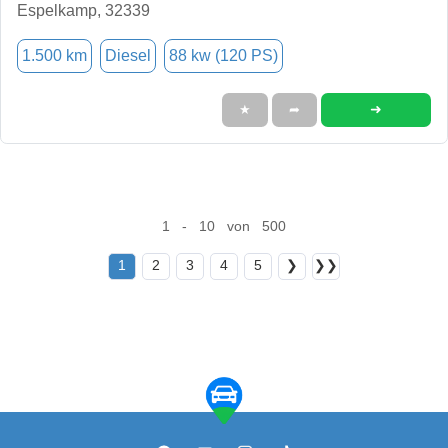
Espelkamp, 32339
1.500 km
Diesel
88 kw (120 PS)
➜
★
➦
1 - 10 von 500
1
2
3
4
5
❯
❯❯