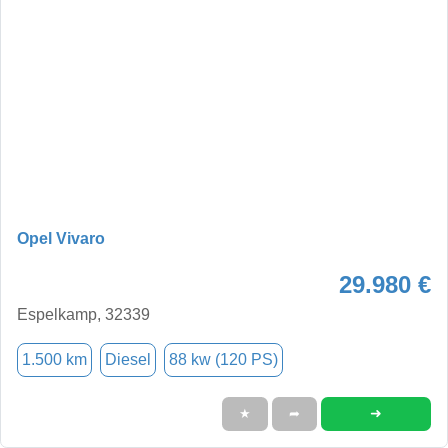
Opel Vivaro
29.980 €
Espelkamp, 32339
1.500 km
Diesel
88 kw (120 PS)
➜
★
➦