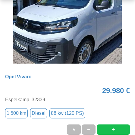
Opel Vivaro
29.980 €
Espelkamp, 32339
1.500 km
Diesel
88 kw (120 PS)
➜
★
➦