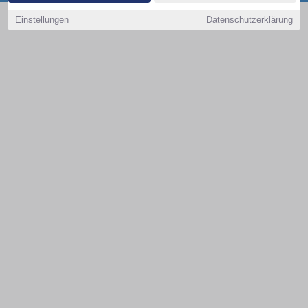
Copyright © 2000 - 2026 | 1A Infosysteme GmbH | Content by: 1a-sites-autos
Einstellungen
Datenschutzerklärung
08.08.2026