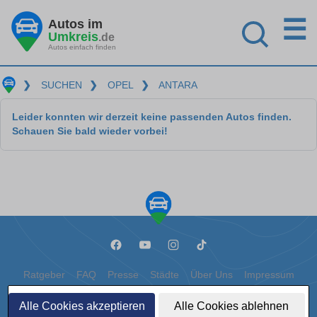
☰
Autos im
Umkreis
.de
Autos einfach finden
❯
SUCHEN
❯
OPEL
❯
ANTARA
Leider konnten wir derzeit keine passenden Autos finden.
Schauen Sie bald wieder vorbei!
Ratgeber
FAQ
Presse
Städte
Über Uns
Impressum
Datenschutz
Cookies
Alle Cookies akzeptieren
Alle Cookies ablehnen