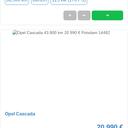
➜
★
➦
Opel Cascada
20.990 €