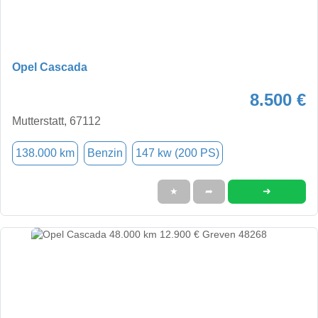
Opel Cascada
8.500 €
Mutterstatt, 67112
138.000 km
Benzin
147 kw (200 PS)
➜
★
➦