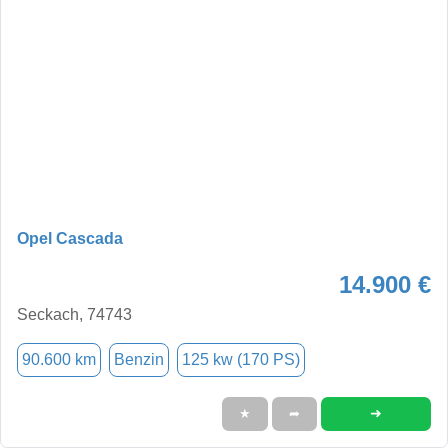
Opel Cascada
14.900 €
Seckach, 74743
90.600 km
Benzin
125 kw (170 PS)
➜
★
➦