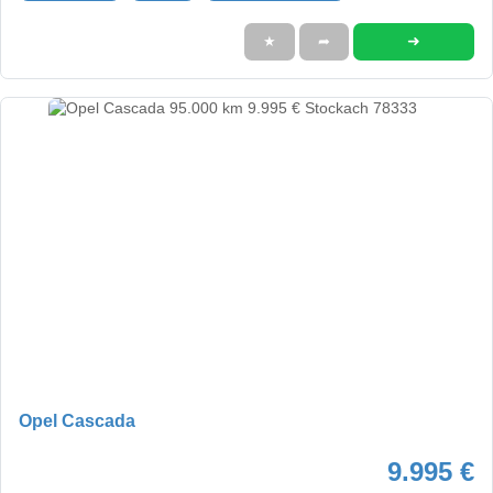
➜
★
➦
Opel Cascada
9.995 €