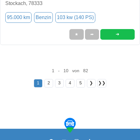
Stockach, 78333
95.000 km
Benzin
103 kw (140 PS)
➜
★
➦
1 - 10 von 82
1
2
3
4
5
❯
❯❯