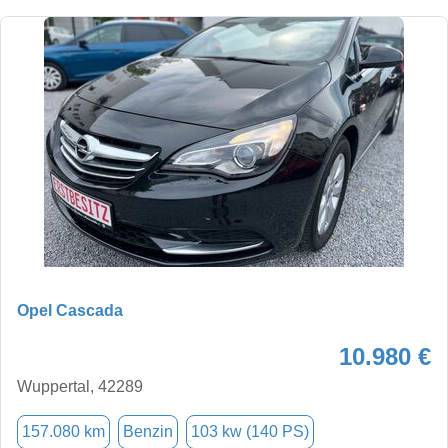
Opel Cascada
10.980 €
Wuppertal, 42289
157.080 km
Benzin
103 kw (140 PS)