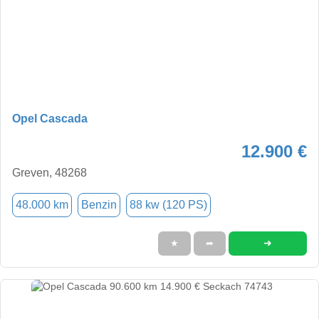
Opel Cascada
12.900 €
Greven, 48268
48.000 km
Benzin
88 kw (120 PS)
➜
★
➦