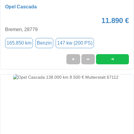
Opel Cascada
11.890 €
Bremen, 28779
165.850 km
Benzin
147 kw (200 PS)
➜
★
➦