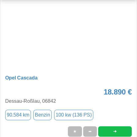
Opel Cascada
18.890 €
Dessau-Roßlau, 06842
90.584 km
Benzin
100 kw (136 PS)
➜
★
➦