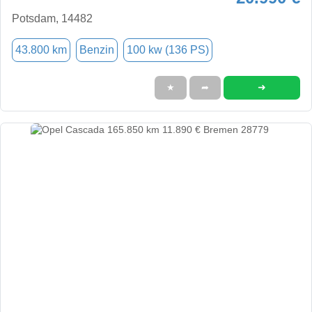
Potsdam, 14482
43.800 km
Benzin
100 kw (136 PS)
➜
★
➦