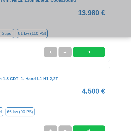
 erh. Nutzl. 2Schiebetür. Cool&Sound
13.980 €
n Super
81 kw (110 PS)
➜
★
➦
 1.3 CDTI 1. Hand L1 H1 2,2T
4.500 €
l
66 kw (90 PS)
➜
★
➦