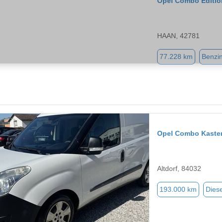
Opel Combo Edition
HAAN, 42781
77.228 km
Benzi
Opel Combo Kasten
Altdorf, 84032
193.000 km
Diese