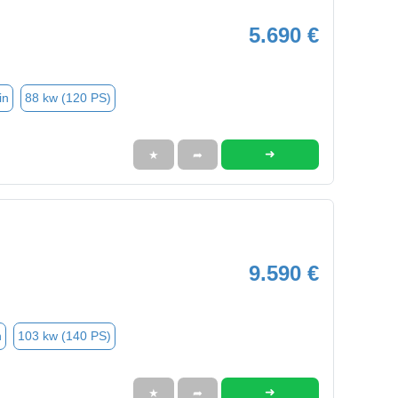
5.690 €
in
88 kw (120 PS)
➜
★
➦
9.590 €
n
103 kw (140 PS)
➜
★
➦