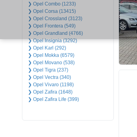
❯ Opel Combo (1233)
❯ Opel Corsa (13415)
❯ Opel Crossland (3123)
❯ Opel Frontera (549)
❯ Opel Grandland (4766)
❯ Opel Insignia (3292)
❯ Opel Karl (292)
❯ Opel Mokka (6579)
❯ Opel Movano (538)
❯ Opel Tigra (237)
❯ Opel Vectra (340)
❯ Opel Vivaro (1198)
❯ Opel Zafira (1648)
❯ Opel Zafira Life (399)