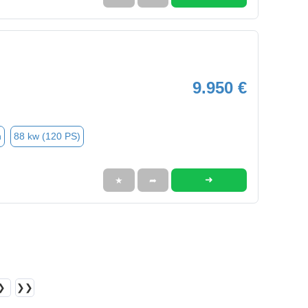
9.950 €
n
88 kw (120 PS)
➜
★
➦
❯
❯❯