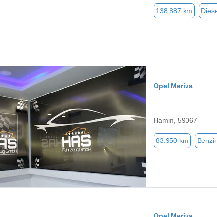
138.887 km
Diese
Opel Meriva
Hamm, 59067
83.950 km
Benzi
Opel Meriva