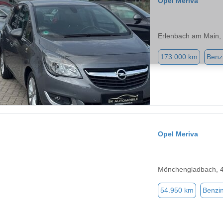
Opel Meriva
Erlenbach am Main,
173.000 km
Benz
Opel Meriva
Mönchengladbach, 
54.950 km
Benzi