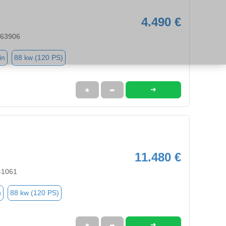
4.490 €
 63906
in
88 kw (120 PS)
➜
★
➦
11.480 €
41061
n
88 kw (120 PS)
➜
★
➦