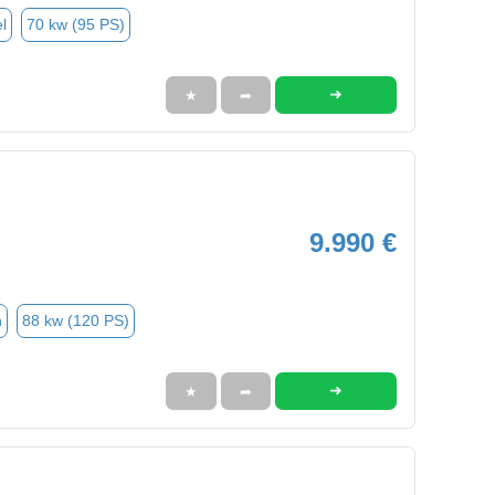
l
70 kw (95 PS)
➜
★
➦
9.990 €
n
88 kw (120 PS)
➜
★
➦