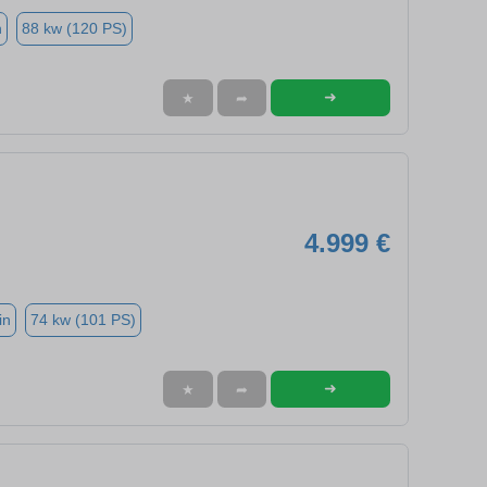
n
88 kw (120 PS)
➜
★
➦
4.999 €
in
74 kw (101 PS)
➜
★
➦