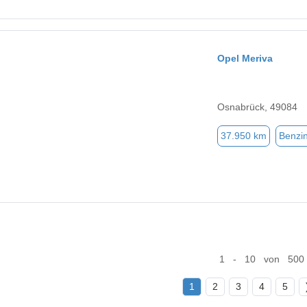
Opel Meriva
Osnabrück, 49084
37.950 km
Benzi
1 - 10 von 500
1
2
3
4
5