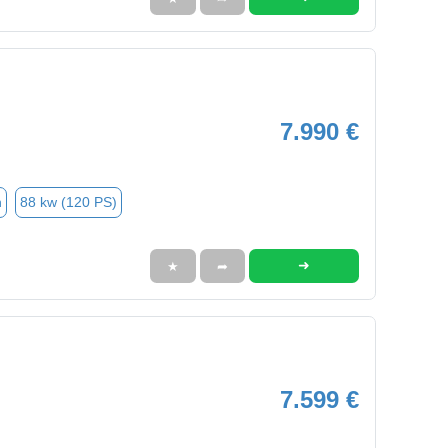
7.990 €
n
88 kw (120 PS)
➜
★
➦
7.599 €