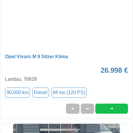
Opel Vivaro M 9 Sitzer Klima
26.998 €
Landau, 76829
90.000 km
Diesel
88 kw (120 PS)
➜
★
➦