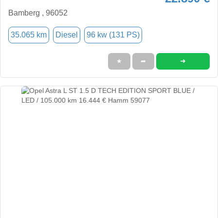
Bamberg , 96052
35.065 km
Diesel
96 kw (131 PS)
➜
★
➦