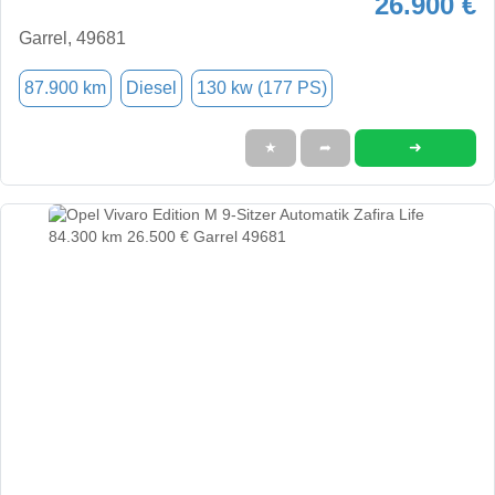
26.900 €
Garrel, 49681
87.900 km
Diesel
130 kw (177 PS)
➜
★
➦