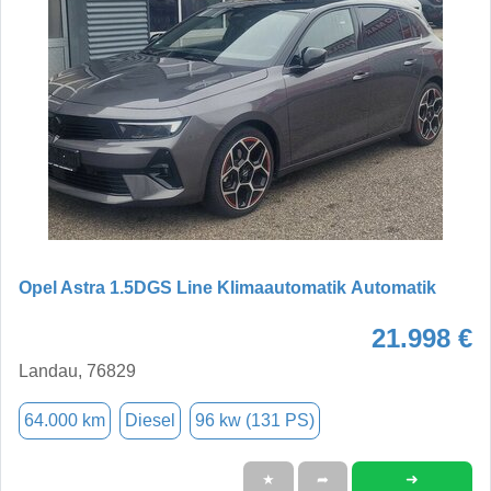
Opel Astra 1.5DGS Line Klimaautomatik Automatik
21.998 €
Landau, 76829
64.000 km
Diesel
96 kw (131 PS)
➜
★
➦