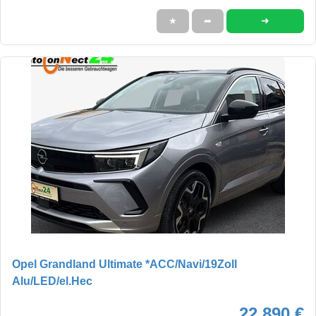
➜
★
➦
Opel Grandland Ultimate *ACC/Navi/19Zoll
Alu/LED/el.Hec
22.890 €