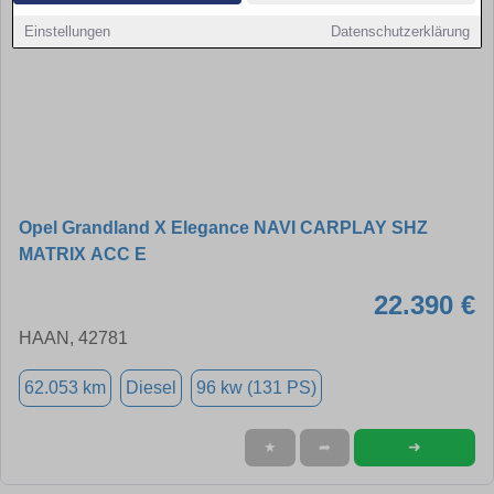
Einstellungen
Datenschutzerklärung
Opel Grandland X Elegance NAVI CARPLAY SHZ
MATRIX ACC E
22.390 €
HAAN, 42781
62.053 km
Diesel
96 kw (131 PS)
➜
★
➦