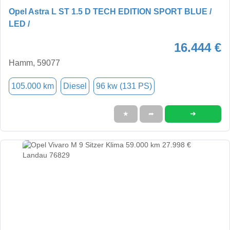
Opel Astra L ST 1.5 D TECH EDITION SPORT BLUE /
LED /
16.444 €
Hamm, 59077
105.000 km
Diesel
96 kw (131 PS)
➜
★
➦