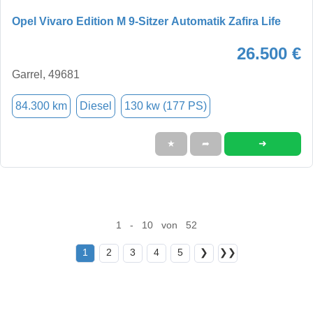
Opel Vivaro Edition M 9-Sitzer Automatik Zafira Life
26.500 €
Garrel, 49681
84.300 km
Diesel
130 kw (177 PS)
➜
★
➦
1 - 10 von 52
1
2
3
4
5
❯
❯❯