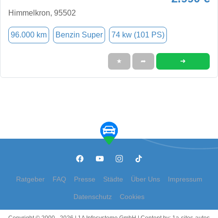
Himmelkron, 95502
96.000 km
Benzin Super
74 kw (101 PS)
➜
★
➦
Ratgeber
FAQ
Presse
Städte
Über Uns
Impressum
Datenschutz
Cookies
Copyright © 2000 - 2026 | 1A Infosysteme GmbH | Content by: 1a-sites-autos