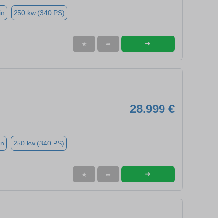
in
250 kw (340 PS)
➜
★
➦
28.999 €
in
250 kw (340 PS)
➜
★
➦