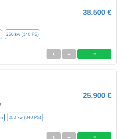
38.500 €
n
250 kw (340 PS)
➜
★
➦
25.900 €
8
in
250 kw (340 PS)
➜
★
➦