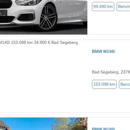
99.490 km
Benzi
BMW M140i
Bad Segeberg, 237
153.098 km
Benz
BMW M140i