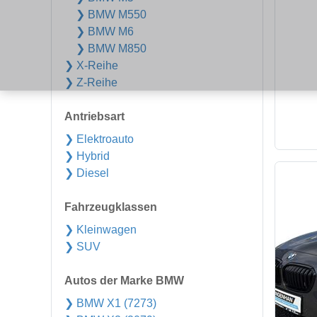
❯ BMW M550
❯ BMW M6
❯ BMW M850
❯ X-Reihe
❯ Z-Reihe
Antriebsart
❯ Elektroauto
❯ Hybrid
❯ Diesel
Fahrzeugklassen
❯ Kleinwagen
❯ SUV
Autos der Marke BMW
❯ BMW X1 (7273)