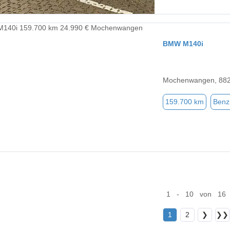
BMW M140i
Mochenwangen, 88
159.700 km
Benz
1 - 10 von 16
1
2
❯
❯❯