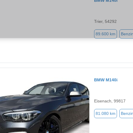
BMW M140i
Trier, 54292
89.600 km
Benzi
BMW M140i
Eisenach, 99817
81.080 km
Benzi