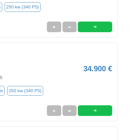
n
250 kw (340 PS)
➜
★
➦
34.900 €
95
in
250 kw (340 PS)
➜
★
➦