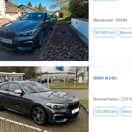
Blieskastel, 66440
56.000 km
Benzi
BMW M140i
Bremerhaven, 2757
150.800 km
Benz