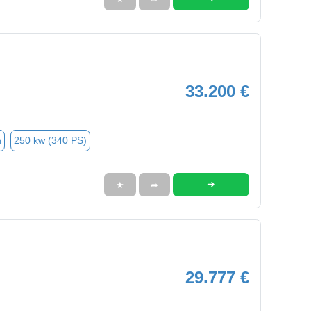
33.200 €
n
250 kw (340 PS)
➜
★
➦
29.777 €