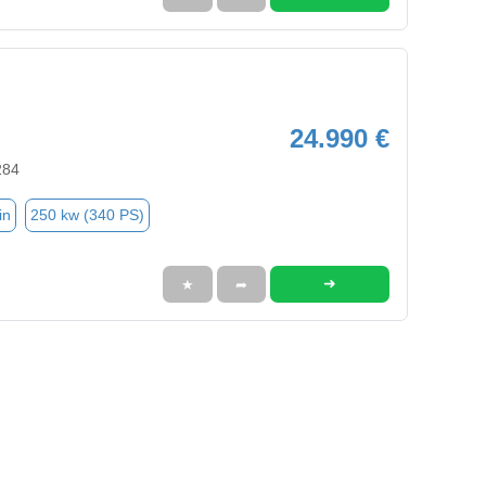
24.990 €
284
in
250 kw (340 PS)
➜
★
➦