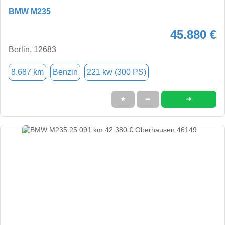
BMW M235
45.880 €
Berlin, 12683
8.687 km
Benzin
221 kw (300 PS)
➜
★
➦