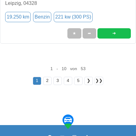
Leipzig, 04328
19.250 km
Benzin
221 kw (300 PS)
➜
★
➦
1 - 10 von 53
1
2
3
4
5
❯
❯❯