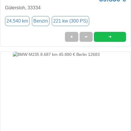
Gütersloh, 33334
24.540 km
Benzin
221 kw (300 PS)
➜
★
➦