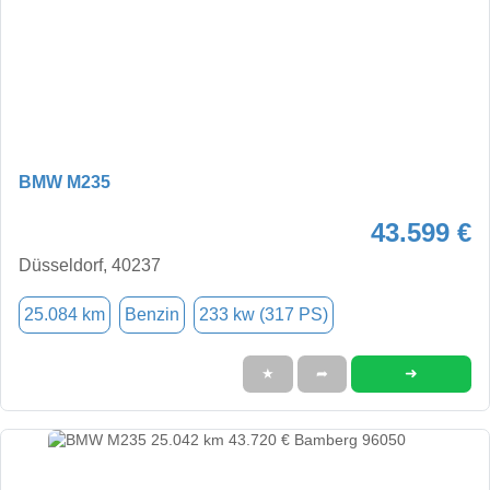
BMW M235
43.599 €
Düsseldorf, 40237
25.084 km
Benzin
233 kw (317 PS)
➜
★
➦