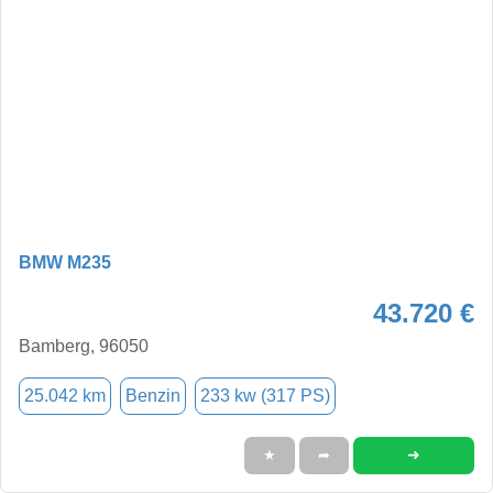
BMW M235
43.720 €
Bamberg, 96050
25.042 km
Benzin
233 kw (317 PS)
➜
★
➦