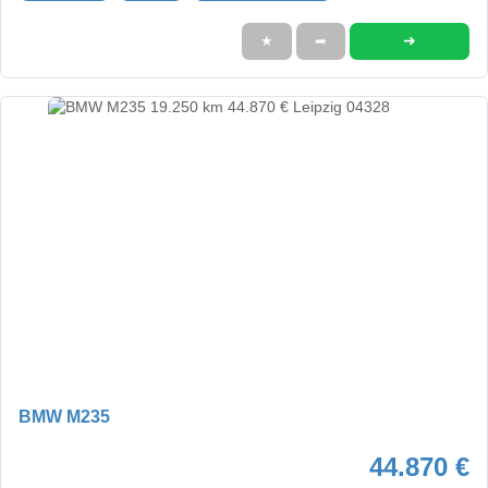
➜
★
➦
BMW M235
44.870 €