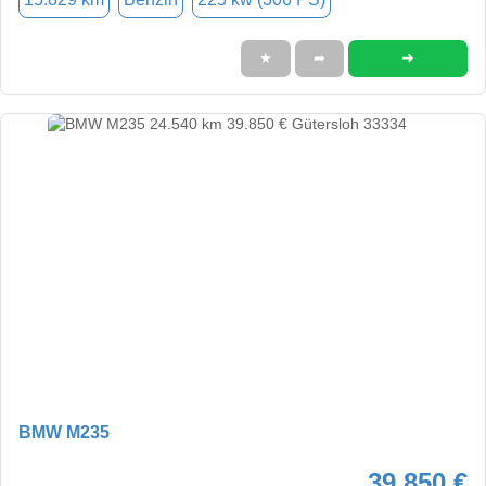
➜
★
➦
BMW M235
39.850 €