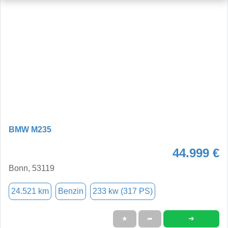
BMW M235
44.999 €
Bonn, 53119
24.521 km
Benzin
233 kw (317 PS)
➜
★
➦