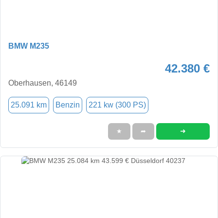
BMW M235
42.380 €
Oberhausen, 46149
25.091 km
Benzin
221 kw (300 PS)
➜
★
➦