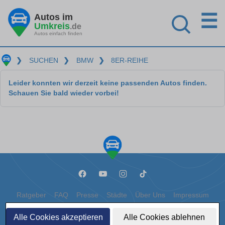
☰
Autos im
Umkreis
.de
Autos einfach finden
❯
SUCHEN
❯
BMW
❯
8ER-REIHE
Leider konnten wir derzeit keine passenden Autos finden.
Schauen Sie bald wieder vorbei!
Ratgeber
FAQ
Presse
Städte
Über Uns
Impressum
Datenschutz
Cookies
Alle Cookies akzeptieren
Alle Cookies ablehnen