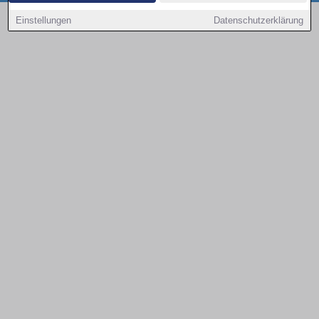
Copyright © 2000 - 2026 | 1A Infosysteme GmbH | Content by: 1a-sites-autos
Einstellungen
Datenschutzerklärung
08.08.2026