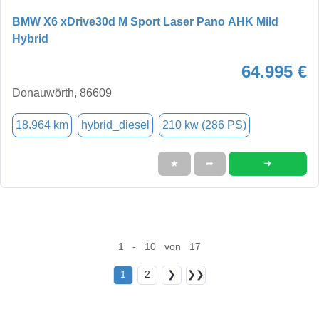
BMW X6 xDrive30d M Sport Laser Pano AHK Mild
Hybrid
64.995 €
Donauwörth, 86609
18.964 km
hybrid_diesel
210 kw (286 PS)
➜
★
➦
1 - 10 von 17
1
2
❯
❯❯