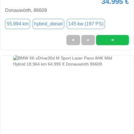
34.995 €
Donauwörth, 86609
55.994 km
hybrid_diesel
145 kw (197 PS)
➜
★
➦