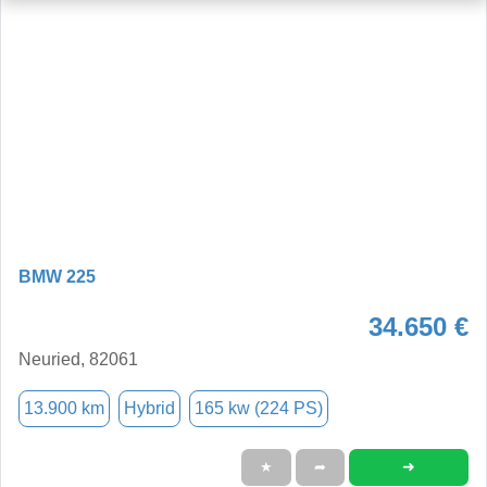
BMW 225
34.650 €
Neuried, 82061
13.900 km
Hybrid
165 kw (224 PS)
➜
★
➦