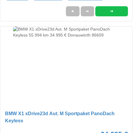
➜
★
➦
BMW X1 xDrive23d Aut. M Sportpaket PanoDach
Keyless