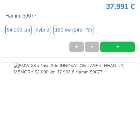
37.991 €
Hamm, 59077
54.000 km
hybrid
180 kw (245 PS)
➜
★
➦