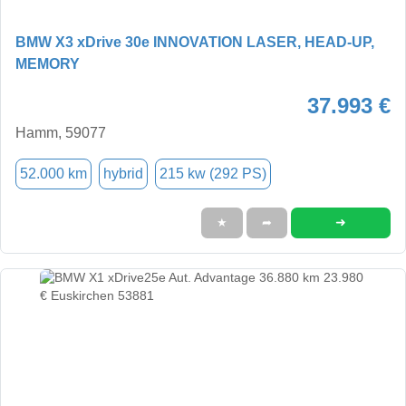
BMW X3 xDrive 30e INNOVATION LASER, HEAD-UP,
MEMORY
37.993 €
Hamm, 59077
52.000 km
hybrid
215 kw (292 PS)
➜
★
➦