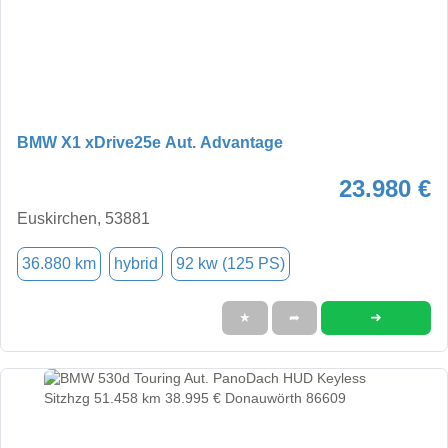
BMW X1 xDrive25e Aut. Advantage
23.980 €
Euskirchen, 53881
36.880 km
hybrid
92 kw (125 PS)
➜
★
➦