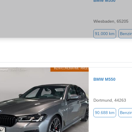
BMW M550
Wiesbaden, 65205
91.000 km
Benzi
BMW M550
Dortmund, 44263
90.688 km
Benzi