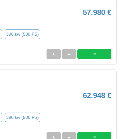
57.980 €
n
390 kw (530 PS)
➜
★
➦
62.948 €
n
390 kw (530 PS)
➜
★
➦