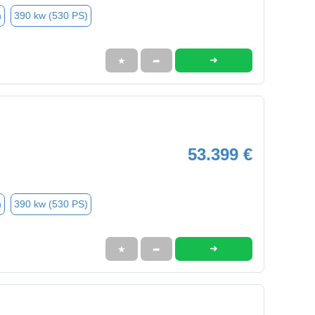
n
390 kw (530 PS)
➜
★
➦
53.399 €
n
390 kw (530 PS)
➜
★
➦