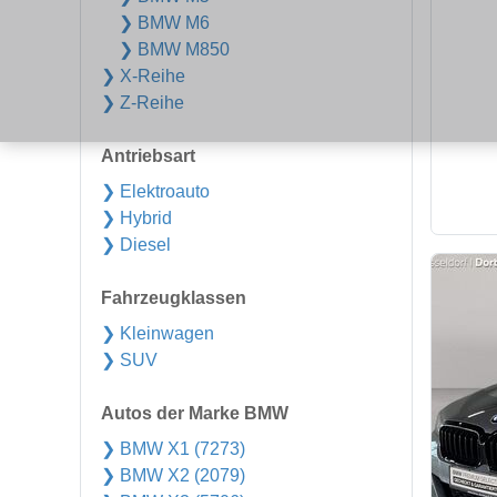
❯ BMW M6
❯ BMW M850
❯ X-Reihe
❯ Z-Reihe
Antriebsart
❯ Elektroauto
❯ Hybrid
❯ Diesel
Fahrzeugklassen
❯ Kleinwagen
❯ SUV
Autos der Marke BMW
❯ BMW X1 (7273)
❯ BMW X2 (2079)