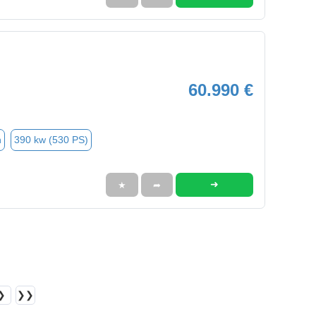
60.990 €
n
390 kw (530 PS)
➜
★
➦
❯
❯❯