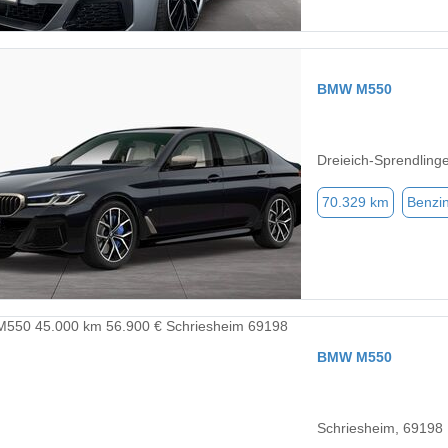
BMW M550
Dreieich-Sprendling
70.329 km
Benzi
BMW M550
Schriesheim, 69198