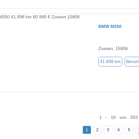
BMW M550
Zossen, 15806
41.898 km
Benzi
1 - 10 von 303
1
2
3
4
5