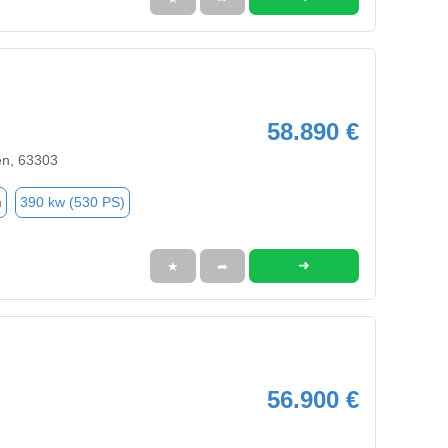
58.890 €
en, 63303
n
390 kw (530 PS)
➜
★
➦
56.900 €