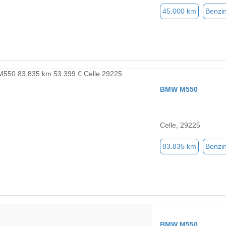
45.000 km
Benzi
BMW M550
Celle, 29225
83.835 km
Benzi
BMW M550