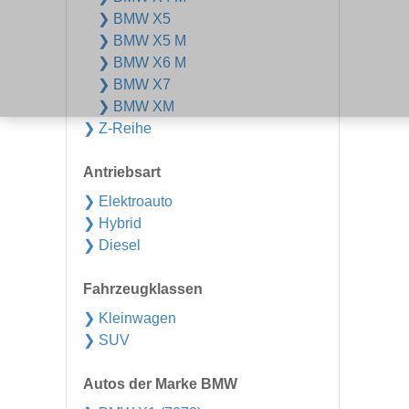
❯ BMW X5
❯ BMW X5 M
❯ BMW X6 M
❯ BMW X7
❯ BMW XM
❯ Z-Reihe
Antriebsart
❯ Elektroauto
❯ Hybrid
❯ Diesel
Fahrzeugklassen
❯ Kleinwagen
❯ SUV
Autos der Marke BMW