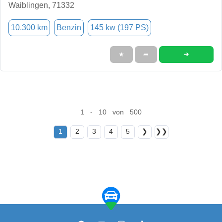
Waiblingen, 71332
10.300 km
Benzin
145 kw (197 PS)
➜
★
➦
1 - 10 von 500
1
2
3
4
5
❯
❯❯