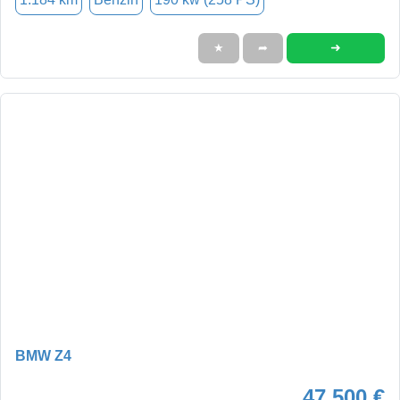
➜
★
➦
BMW Z4
47.500 €