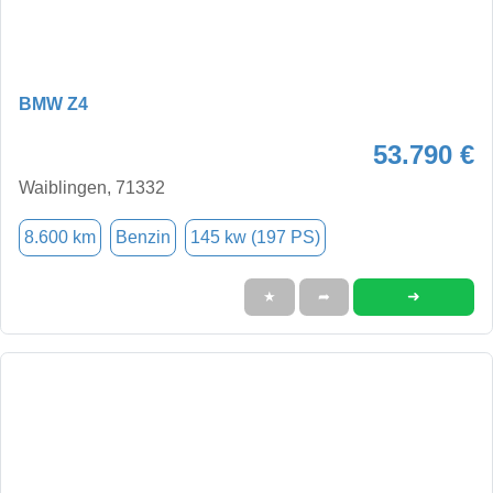
BMW Z4
53.790 €
Waiblingen, 71332
8.600 km
Benzin
145 kw (197 PS)
➜
★
➦