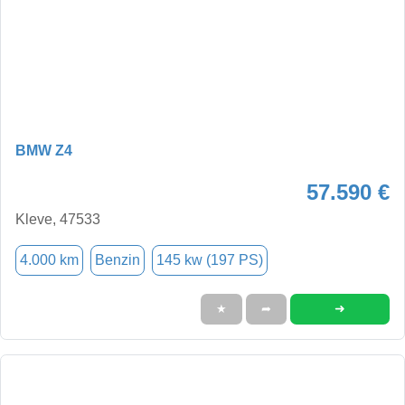
BMW Z4
57.590 €
Kleve, 47533
4.000 km
Benzin
145 kw (197 PS)
➜
★
➦