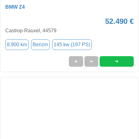
BMW Z4
52.490 €
Castrop-Rauxel, 44579
8.900 km
Benzin
145 kw (197 PS)
➜
★
➦