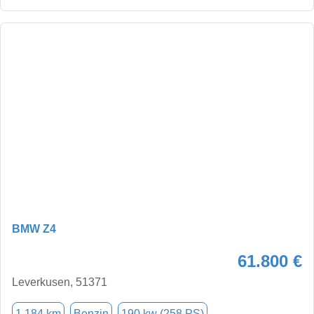
BMW Z4
61.800 €
Leverkusen, 51371
1.184 km
Benzin
190 kw (258 PS)