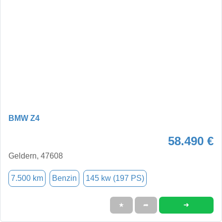
BMW Z4
58.490 €
Geldern, 47608
7.500 km
Benzin
145 kw (197 PS)
➜
★
➦