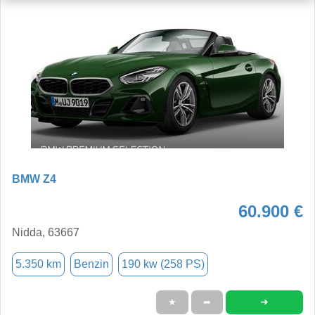
BMW Z4
60.900 €
Nidda, 63667
5.350 km
Benzin
190 kw (258 PS)
➜
★
➦