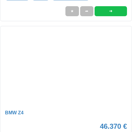
➜
★
➦
BMW Z4
46.370 €