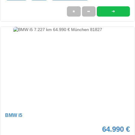
➜
★
➦
BMW i5
64.990 €