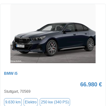
BMW i5
66.980 €
Stuttgart, 70569
9.630 km
Elektro
250 kw (340 PS)