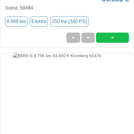
Soest, 59494
8.949 km
Elektro
250 kw (340 PS)
➜
★
➦