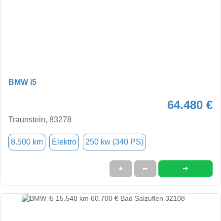
BMW i5
64.480 €
Traunstein, 83278
8.500 km
Elektro
250 kw (340 PS)
➜
★
➦