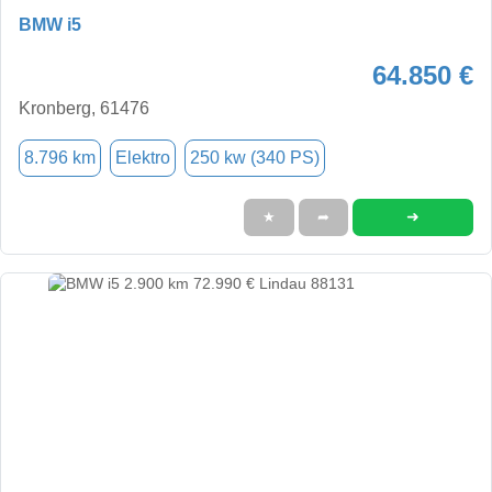
BMW i5
64.850 €
Kronberg, 61476
8.796 km
Elektro
250 kw (340 PS)
➜
★
➦