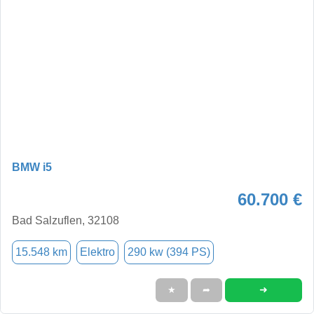
BMW i5
60.700 €
Bad Salzuflen, 32108
15.548 km
Elektro
290 kw (394 PS)
➜
★
➦