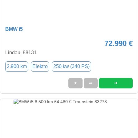
BMW i5
72.990 €
Lindau, 88131
2.900 km
Elektro
250 kw (340 PS)
➜
★
➦