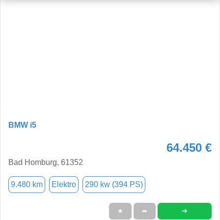
BMW i5
64.450 €
Bad Homburg, 61352
9.480 km
Elektro
290 kw (394 PS)
➜
★
➦