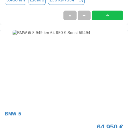
➜
★
➦
BMW i5
64.950 €