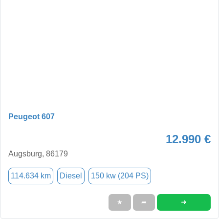
Peugeot 607
12.990 €
Augsburg, 86179
114.634 km
Diesel
150 kw (204 PS)
➜
★
➦