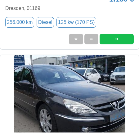
Dresden, 01169
256.000 km
Diesel
125 kw (170 PS)
➜
★
➦