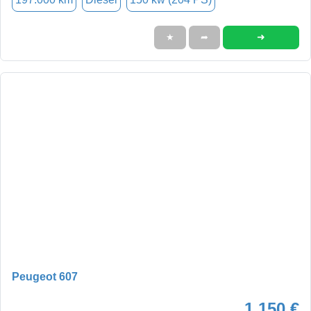
➜
★
➦
Peugeot 607
1.150 €