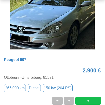
Peugeot 607
2.900 €
Ottobrunn-Unterbiberg, 85521
265.000 km
Diesel
150 kw (204 PS)
➜
★
➦