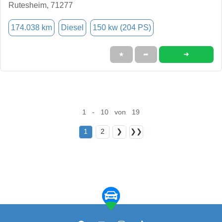
Rutesheim, 71277
174.038 km
Diesel
150 kw (204 PS)
➜
★
➦
1 - 10 von 19
1
2
❯
❯❯