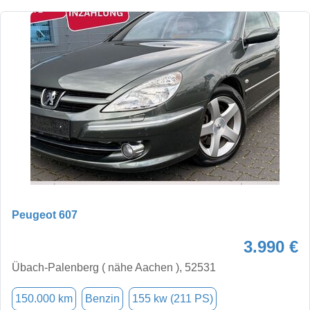
Peugeot 607
3.990 €
Übach-Palenberg ( nähe Aachen ), 52531
150.000 km
Benzin
155 kw (211 PS)