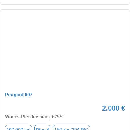
Peugeot 607
2.000 €
Worms-Pfeddersheim, 67551
197.000 km
Diesel
150 kw (204 PS)