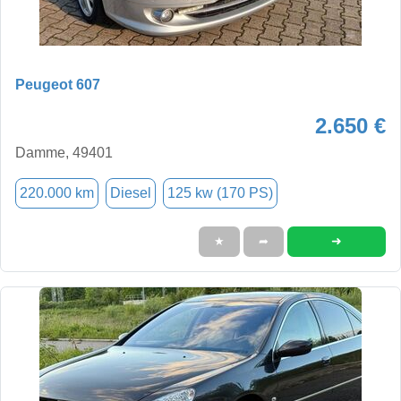
Peugeot 607
2.650 €
Damme, 49401
220.000 km
Diesel
125 kw (170 PS)
➜
★
➦