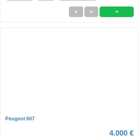
➜
★
➦
Peugeot 607
4.000 €