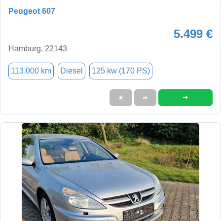
Peugeot 607
5.499 €
Hamburg, 22143
113.000 km
Diesel
125 kw (170 PS)
➜
★
➦