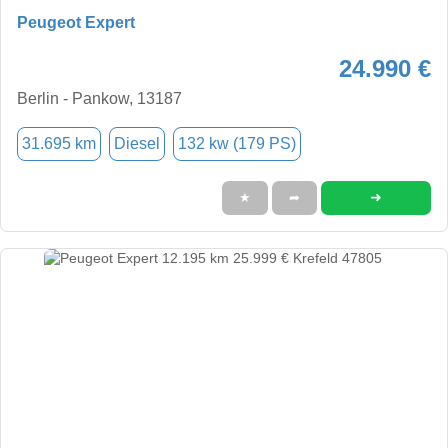
Peugeot Expert
24.990 €
Berlin - Pankow, 13187
31.695 km
Diesel
132 kw (179 PS)
➜
★
➦