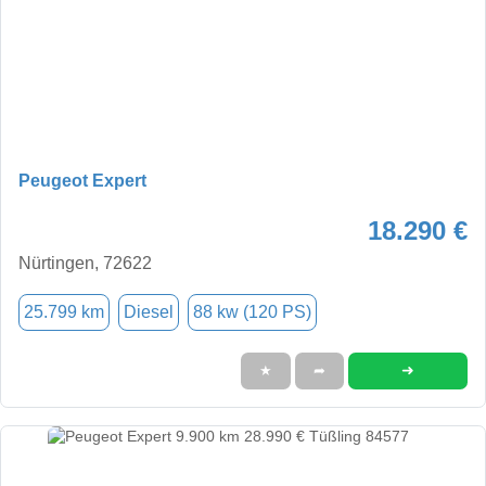
Peugeot Expert
18.290 €
Nürtingen, 72622
25.799 km
Diesel
88 kw (120 PS)
➜
★
➦