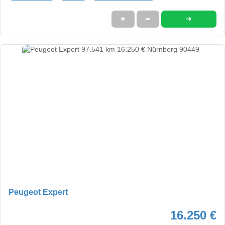
➜
★
➦
Peugeot Expert
16.250 €