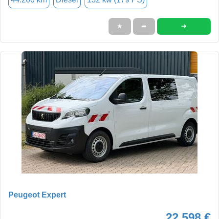
➜
★
➦
Peugeot Expert
22.598 €