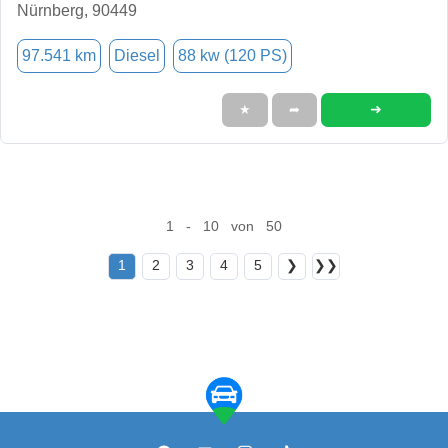
Nürnberg, 90449
97.541 km
Diesel
88 kw (120 PS)
➜
★
➦
1 - 10 von 50
1
2
3
4
5
❯
❯❯