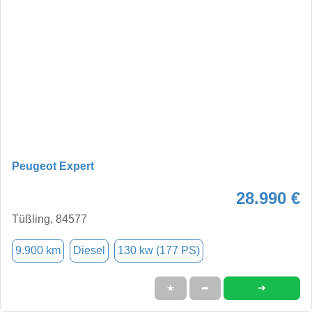
Peugeot Expert
28.990 €
Tüßling, 84577
9.900 km
Diesel
130 kw (177 PS)
➜
★
➦