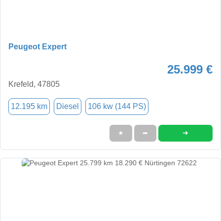
Peugeot Expert
25.999 €
Krefeld, 47805
12.195 km
Diesel
106 kw (144 PS)
➜
★
➦