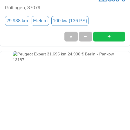
Göttingen, 37079
29.938 km
Elektro
100 kw (136 PS)
➜
★
➦