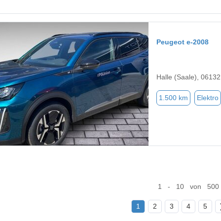
Peugeot e-2008
Halle (Saale), 06132
1.500 km
Elektro
1 - 10 von 500
1
2
3
4
5