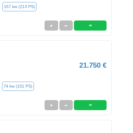
157 kw (213 PS)
➜
★
➦
21.750 €
74 kw (101 PS)
➜
★
➦