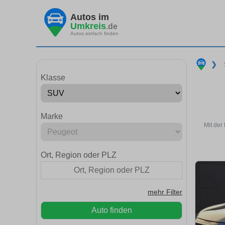
Autos im
Umkreis
.de
Autos einfach finden
❯
Klasse
Marke
Mit der
Ort, Region oder PLZ
mehr Filter
Auto finden