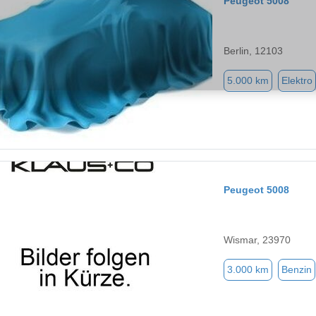
Peugeot 5008
Berlin, 12103
5.000 km
Elektro
Peugeot 5008
Wismar, 23970
3.000 km
Benzin