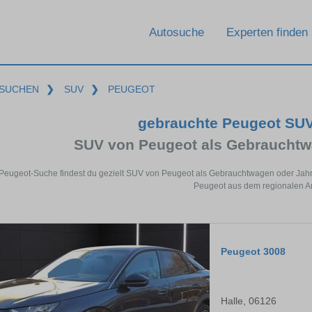
Autosuche
Experten finden
SUCHEN
❯
SUV
❯
PEUGEOT
gebrauchte Peugeot SUV
SUV von Peugeot als Gebraucht
 Peugeot-Suche findest du gezielt SUV von Peugeot als Gebrauchtwagen oder Jahr
Peugeot aus dem regionalen A
Peugeot 3008
Halle, 06126