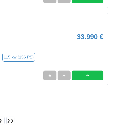
33.990 €
115 kw (156 PS)
➜
★
➦
❯
❯❯