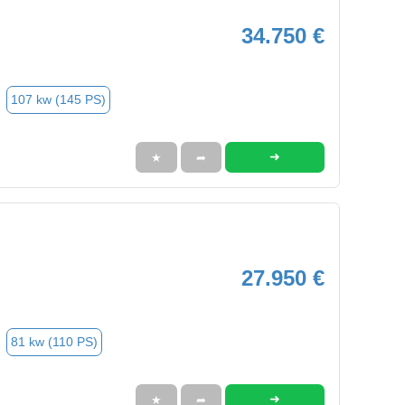
34.750 €
107 kw (145 PS)
➜
★
➦
27.950 €
81 kw (110 PS)
➜
★
➦