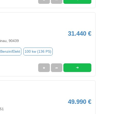
31.440 €
inau, 90439
(Benzin/Elekt
100 kw (136 PS)
➜
★
➦
49.990 €
551