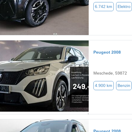
6.742 km
Elektro
Peugeot 2008
Meschede, 59872
4.900 km
Benzin
Peugeot 2008