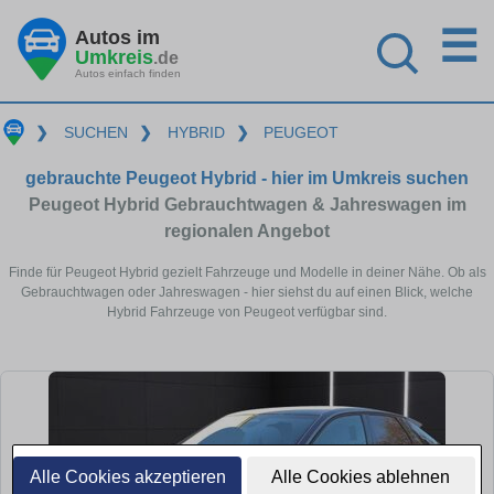
☰
Autos im
Umkreis
.de
Autos einfach finden
❯
SUCHEN
❯
HYBRID
❯
PEUGEOT
gebrauchte Peugeot Hybrid - hier im Umkreis suchen
Peugeot Hybrid Gebrauchtwagen & Jahreswagen im
regionalen Angebot
Finde für Peugeot Hybrid gezielt Fahrzeuge und Modelle in deiner Nähe. Ob als
Gebrauchtwagen oder Jahreswagen - hier siehst du auf einen Blick, welche
Hybrid Fahrzeuge von Peugeot verfügbar sind.
Alle Cookies akzeptieren
Alle Cookies ablehnen