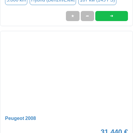
➜
★
➦
Peugeot 2008
31.440 €