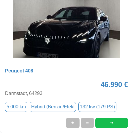
Peugeot 408
46.990 €
Darmstadt, 64293
5.000 km
Hybrid (Benzin/Elekt
132 kw (179 PS)
➜
★
➦