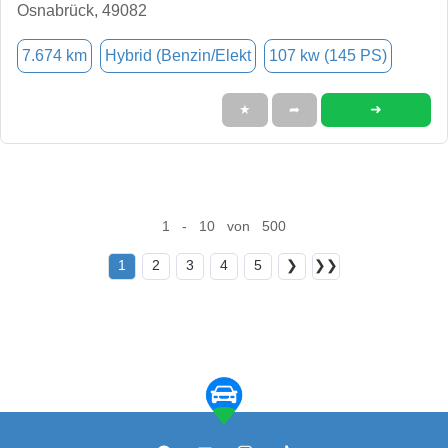
Osnabrück, 49082
7.674 km
Hybrid (Benzin/Elekt
107 kw (145 PS)
➜
★
➦
1 - 10 von 500
1
2
3
4
5
❯
❯❯