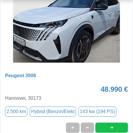
Peugeot 3008
48.990 €
Hannover, 30173
2.500 km
Hybrid (Benzin/Elekt
143 kw (194 PS)
➜
★
➦