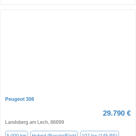
Peugeot 308
29.790 €
Landsberg am Lech, 86899
5.000 km
Hybrid (Benzin/Elekt
107 kw (145 PS)