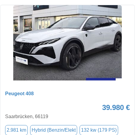
Peugeot 408
39.980 €
Saarbrücken, 66119
2.981 km
Hybrid (Benzin/Elekt
132 kw (179 PS)