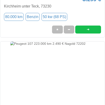
Kirchheim unter Teck, 73230
80.000 km
Benzin
50 kw (68 PS)
➜
★
➦