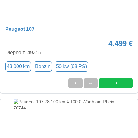
Peugeot 107
4.499 €
Diepholz, 49356
43.000 km
Benzin
50 kw (68 PS)
➜
★
➦