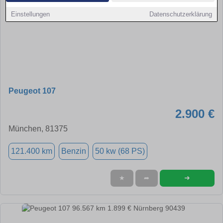
Einstellungen
Datenschutzerklärung
Peugeot 107
2.900 €
München, 81375
121.400 km
Benzin
50 kw (68 PS)
➜
★
➦