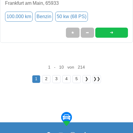
Frankfurt am Main, 65933
100.000 km
Benzin
50 kw (68 PS)
➜
★
➦
1 - 10 von 214
1
2
3
4
5
❯
❯❯