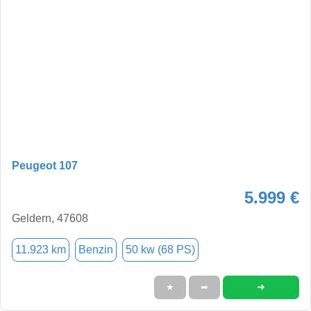
Peugeot 107
5.999 €
Geldern, 47608
11.923 km
Benzin
50 kw (68 PS)
➜
★
➦