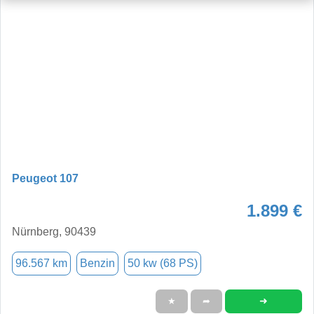
Peugeot 107
1.899 €
Nürnberg, 90439
96.567 km
Benzin
50 kw (68 PS)
➜
★
➦