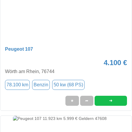
Peugeot 107
4.100 €
Wörth am Rhein, 76744
78.100 km
Benzin
50 kw (68 PS)
➜
★
➦