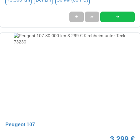
➜
★
➦
Peugeot 107
3.299 €