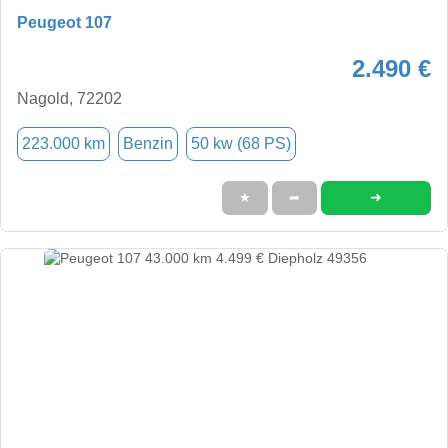
Peugeot 107
2.490 €
Nagold, 72202
223.000 km
Benzin
50 kw (68 PS)
➜
★
➦