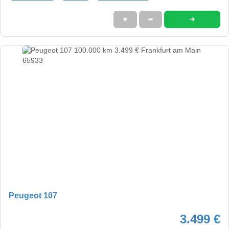
➜
★
➦
Peugeot 107
3.499 €