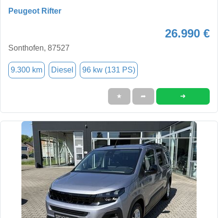
Peugeot Rifter
26.990 €
Sonthofen, 87527
9.300 km
Diesel
96 kw (131 PS)
➜
★
➦