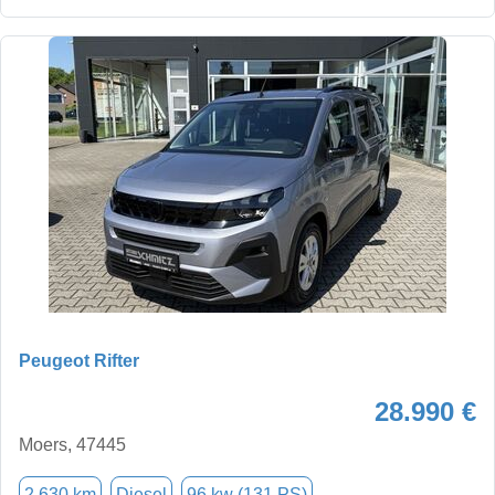
Peugeot Rifter
28.990 €
Moers, 47445
2.630 km
Diesel
96 kw (131 PS)