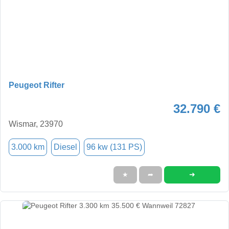
Peugeot Rifter
32.790 €
Wismar, 23970
3.000 km
Diesel
96 kw (131 PS)
➜
★
➦