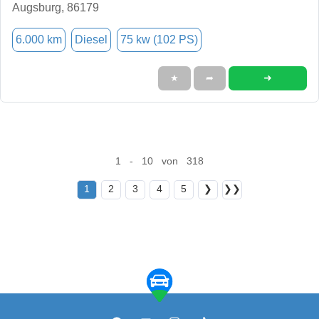
Augsburg, 86179
6.000 km
Diesel
75 kw (102 PS)
➜
★
➦
1 - 10 von 318
1
2
3
4
5
❯
❯❯