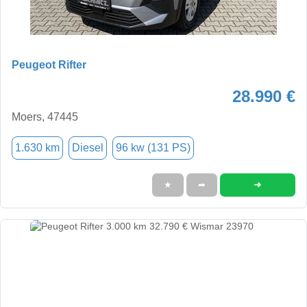
Peugeot Rifter
28.990 €
Moers, 47445
1.630 km
Diesel
96 kw (131 PS)
➜
★
➦