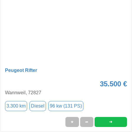
Peugeot Rifter
35.500 €
Wannweil, 72827
3.300 km
Diesel
96 kw (131 PS)
➜
★
➦