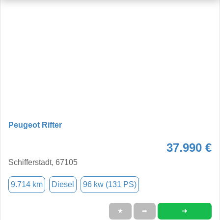
Peugeot Rifter
37.990 €
­­­Schifferstadt, 67105
9.714 km
Diesel
96 kw (131 PS)
➜
★
➦