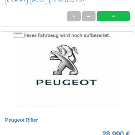
➜
★
➦
Peugeot Rifter
28.990 €