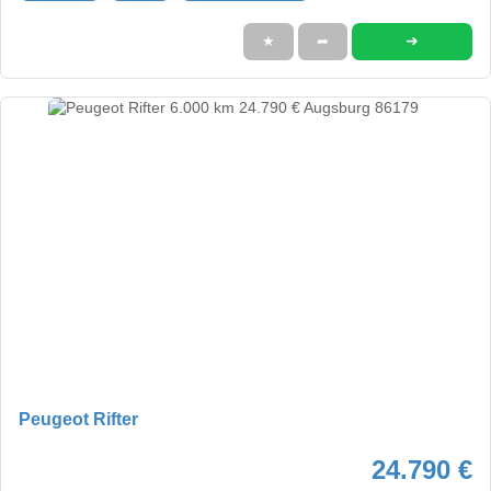
➜
★
➦
Peugeot Rifter
24.790 €