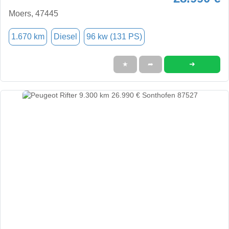
Moers, 47445
1.670 km
Diesel
96 kw (131 PS)
➜
★
➦