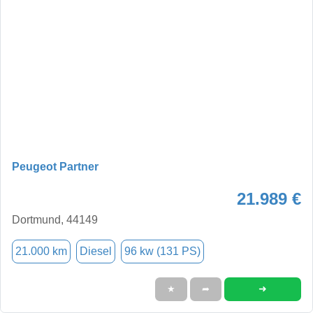
Peugeot Partner
21.989 €
Dortmund, 44149
21.000 km
Diesel
96 kw (131 PS)
➜
★
➦