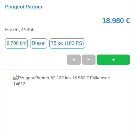
Peugeot Partner
18.980 €
Essen, 45356
8.700 km
Diesel
75 kw (102 PS)
➜
★
➦