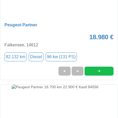
Peugeot Partner
18.980 €
Falkensee, 14612
82.132 km
Diesel
96 kw (131 PS)
➜
★
➦