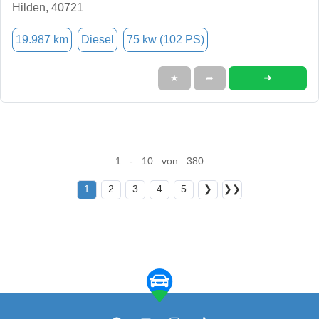
Hilden, 40721
19.987 km
Diesel
75 kw (102 PS)
➜
★
➦
1 - 10 von 380
1
2
3
4
5
❯
❯❯