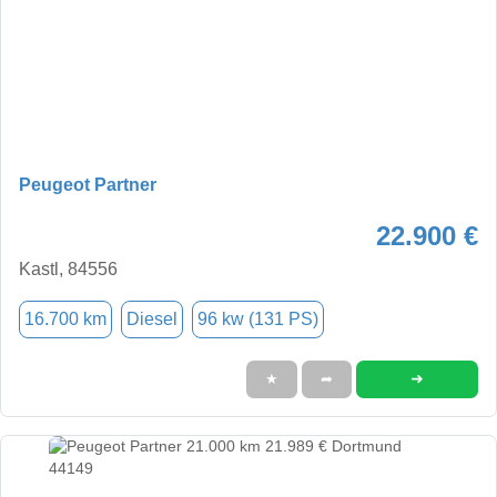
Peugeot Partner
22.900 €
Kastl, 84556
16.700 km
Diesel
96 kw (131 PS)
➜
★
➦