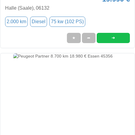
Halle (Saale), 06132
2.000 km
Diesel
75 kw (102 PS)
➜
★
➦