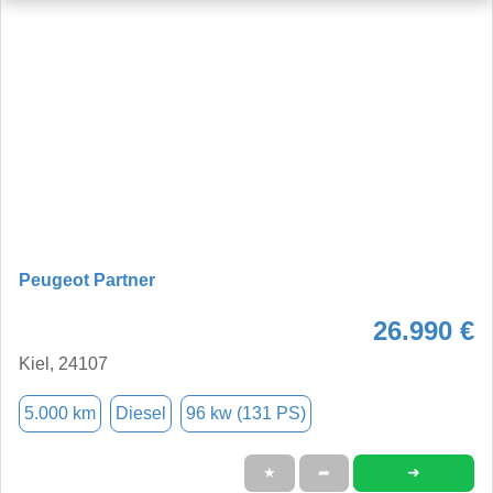
Peugeot Partner
26.990 €
Kiel, 24107
5.000 km
Diesel
96 kw (131 PS)
➜
★
➦