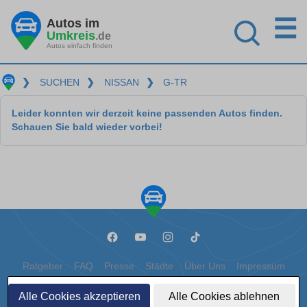
☰
Autos im
Umkreis
.de
Autos einfach finden
❯
SUCHEN
❯
NISSAN
❯
G-TR
Leider konnten wir derzeit keine passenden Autos finden.
Schauen Sie bald wieder vorbei!
Ratgeber
FAQ
Presse
Städte
Über Uns
Impressum
Datenschutz
Cookies
Alle Cookies akzeptieren
Alle Cookies ablehnen