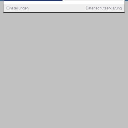
Copyright © 2000 - 2026 | 1A Infosysteme GmbH | Content by: 1a-sites-autos
Einstellungen
Datenschutzerklärung
08.08.2026