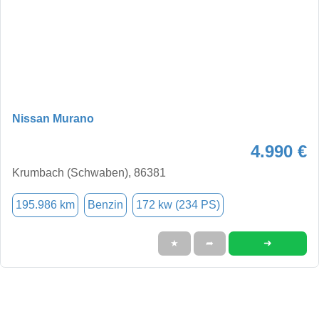
Nissan Murano
4.990 €
Krumbach (Schwaben), 86381
195.986 km
Benzin
172 kw (234 PS)
➜
★
➦