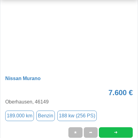
Nissan Murano
7.600 €
Oberhausen, 46149
189.000 km
Benzin
188 kw (256 PS)
➜
★
➦