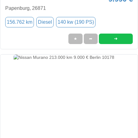
Papenburg, 26871
156.762 km
Diesel
140 kw (190 PS)
➜
★
➦