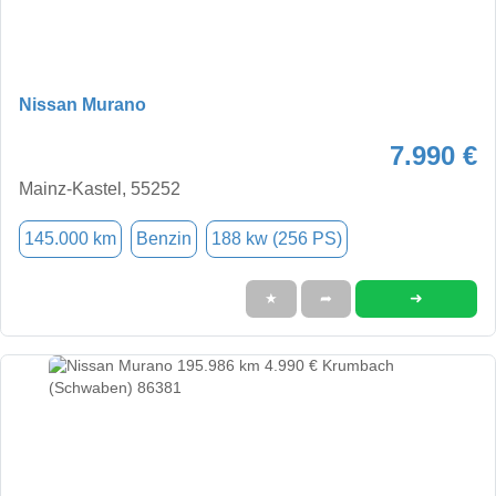
Nissan Murano
7.990 €
Mainz-Kastel, 55252
145.000 km
Benzin
188 kw (256 PS)
➜
★
➦