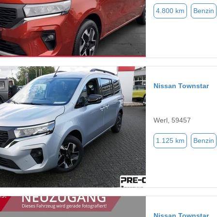
4.800 km
Benzin
Nissan Townstar
Werl, 59457
1.125 km
Benzin
Nissan Townstar