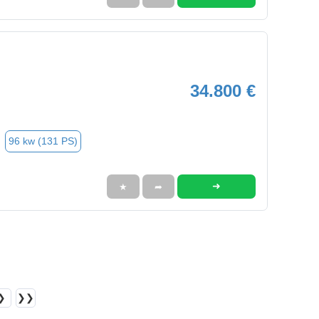
34.800 €
96 kw (131 PS)
➜
★
➦
❯
❯❯