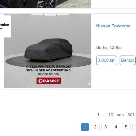
Nissan Townstar
Berlin, 13055
3.000 km
Benzin
1 - 10 von 301
1
2
3
4
5