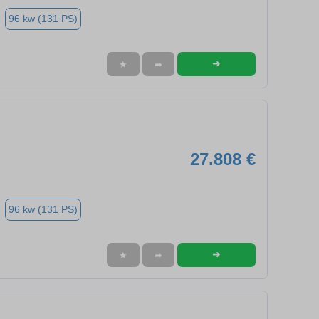
96 kw (131 PS)
➜
★
➦
27.808 €
96 kw (131 PS)
➜
★
➦