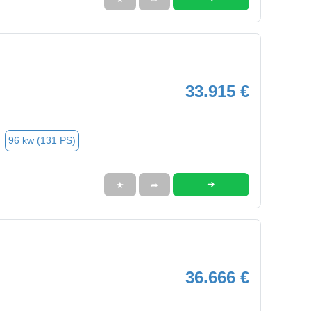
33.915 €
96 kw (131 PS)
➜
★
➦
36.666 €