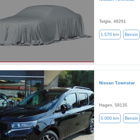
Telgte, 48291
1.570 km
Benzin
Nissan Townstar
Hagen, 58135
5.000 km
Benzin