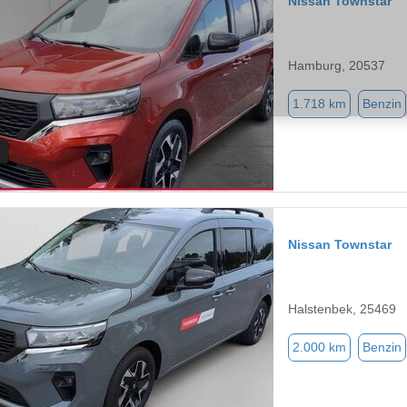
Nissan Townstar
Hamburg, 20537
1.718 km
Benzin
Nissan Townstar
Halstenbek, 25469
2.000 km
Benzin