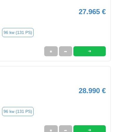
27.965 €
96 kw (131 PS)
➜
★
➦
28.990 €
96 kw (131 PS)
➜
★
➦