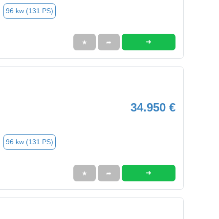
96 kw (131 PS)
➜
★
➦
34.950 €
96 kw (131 PS)
➜
★
➦