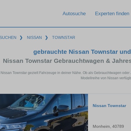
Autosuche
Experten finden
SUCHEN
❯
NISSAN
❯
TOWNSTAR
gebrauchte Nissan Townstar un
Nissan Townstar Gebrauchtwagen & Jahre
r Nissan Townstar gezielt Fahrzeuge in deiner Nähe. Ob als Gebrauchtwagen oder J
Modellreihe von Nissan verfügb
Nissan Townstar
Monheim, 40789