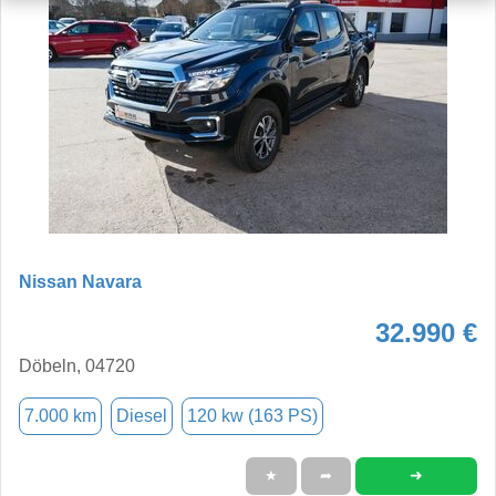
Nissan Navara
32.990 €
Döbeln, 04720
7.000 km
Diesel
120 kw (163 PS)
➜
★
➦