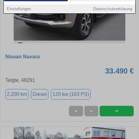
Einstellungen
Datenschutzerklärung
Nissan Navara
33.490 €
Telgte, 48291
2.200 km
Diesel
120 kw (163 PS)
➜
★
➦