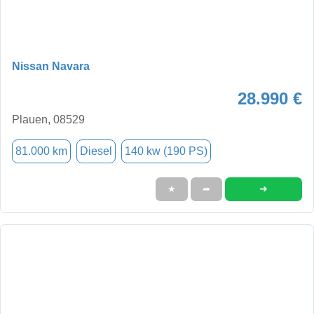
Nissan Navara
28.990 €
Plauen, 08529
81.000 km
Diesel
140 kw (190 PS)
➜
★
➦