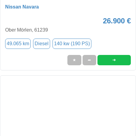
Nissan Navara
26.900 €
Ober Mörlen, 61239
49.065 km
Diesel
140 kw (190 PS)
➜
★
➦