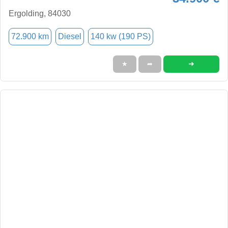
Ergolding, 84030
72.900 km
Diesel
140 kw (190 PS)
➜
★
➦