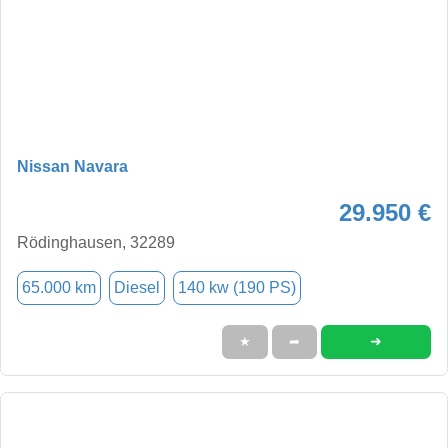
Nissan Navara
29.950 €
Rödinghausen, 32289
65.000 km
Diesel
140 kw (190 PS)
➜
★
➦