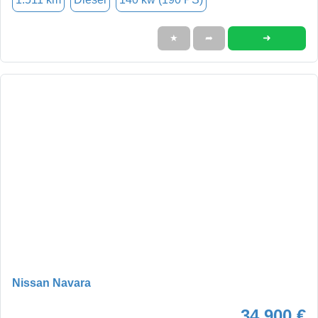
➜
★
➦
Nissan Navara
34.900 €