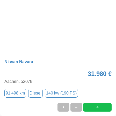
Nissan Navara
31.980 €
Aachen, 52078
91.498 km
Diesel
140 kw (190 PS)
➜
★
➦