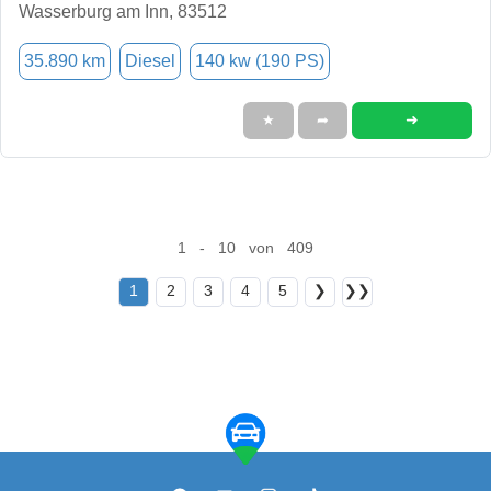
Wasserburg am Inn, 83512
35.890 km
Diesel
140 kw (190 PS)
➜
★
➦
1 - 10 von 409
1
2
3
4
5
❯
❯❯