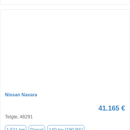
Nissan Navara
41.165 €
Telgte, 48291
1.511 km
Diesel
140 kw (190 PS)