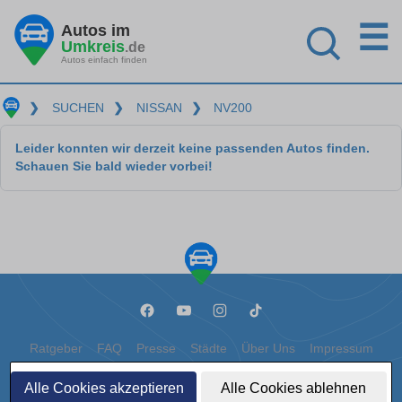
☰
Autos im
Umkreis
.de
Autos einfach finden
❯
SUCHEN
❯
NISSAN
❯
NV200
Leider konnten wir derzeit keine passenden Autos finden.
Schauen Sie bald wieder vorbei!
Ratgeber
FAQ
Presse
Städte
Über Uns
Impressum
Datenschutz
Cookies
Alle Cookies akzeptieren
Alle Cookies ablehnen