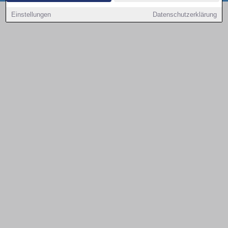
Copyright © 2000 - 2026 | 1A Infosysteme GmbH | Content by: 1a-sites-autos
Einstellungen
Datenschutzerklärung
09.08.2026