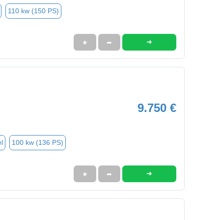
110 kw (150 PS)
➜
★
➦
9.750 €
l
100 kw (136 PS)
➜
★
➦