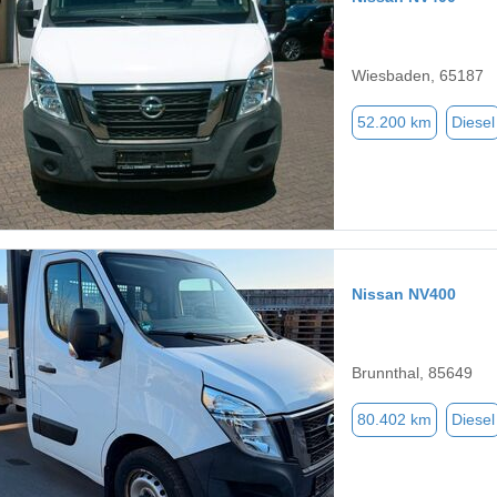
Wiesbaden, 65187
52.200 km
Diesel
Nissan NV400
Brunnthal, 85649
80.402 km
Diesel