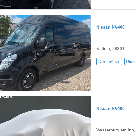
Nissan NV400
Nottuln, 48301
135.654 km
Diese
Nissan NV400
Wasserburg am Inn,