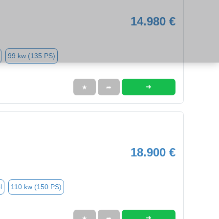
14.980 €
99 kw (135 PS)
➜
★
➦
18.900 €
l
110 kw (150 PS)
➜
★
➦