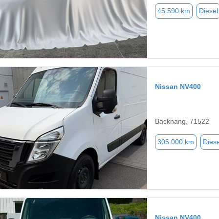
45.590 km
Diesel
Nissan NV400
Backnang, 71522
305.000 km
Diese
Nissan NV400