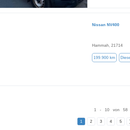
Nissan NV400
Hammah, 21714
199.900 km
Diese
1 - 10 von 58
1
2
3
4
5