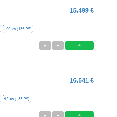
15.499 €
100 kw (136 PS)
➜
★
➦
16.541 €
99 kw (135 PS)
➜
★
➦