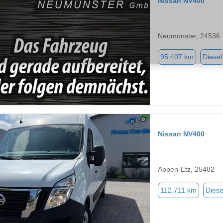
Nissan NV400
Neumünster, 24536
95.407 km
Diesel
Nissan NV400
Appen-Etz, 25482
112.711 km
Diese