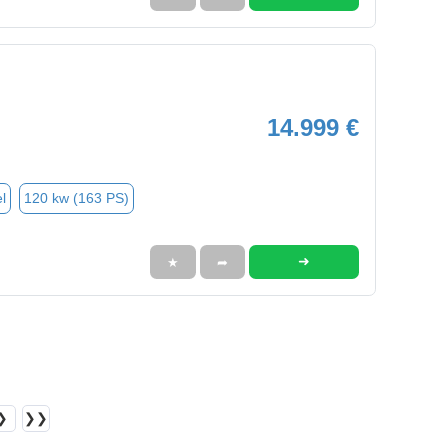
14.999 €
l
120 kw (163 PS)
➜
★
➦
❯
❯❯