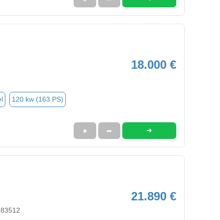
18.000 €
l
120 kw (163 PS)
➜
★
➦
21.890 €
 83512