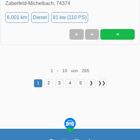
Zaberfeld-Michelbach, 74374
6.001 km
Diesel
81 kw (110 PS)
➜
★
➦
1 - 10 von 265
1
2
3
4
5
❯
❯❯