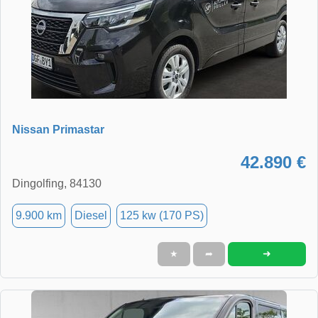
Nissan Primastar
42.890 €
Dingolfing, 84130
9.900 km
Diesel
125 kw (170 PS)
➜
★
➦