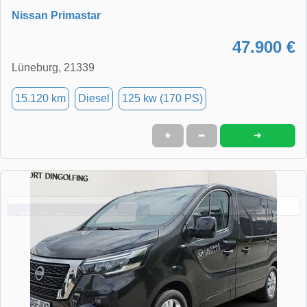
Nissan Primastar
47.900 €
Lüneburg, 21339
15.120 km
Diesel
125 kw (170 PS)
➜
★
➦
Alle Cookies akzeptieren
Alle Cookies ablehnen
Einstellungen
Datenschutzerklärung