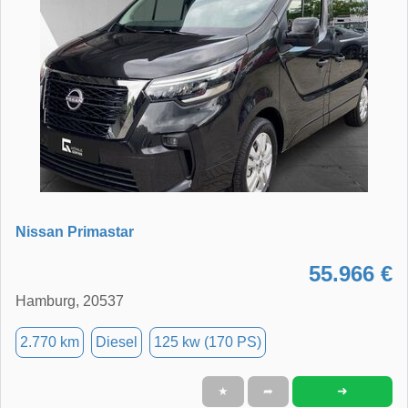
Nissan Primastar
55.966 €
Hamburg, 20537
2.770 km
Diesel
125 kw (170 PS)
➜
★
➦