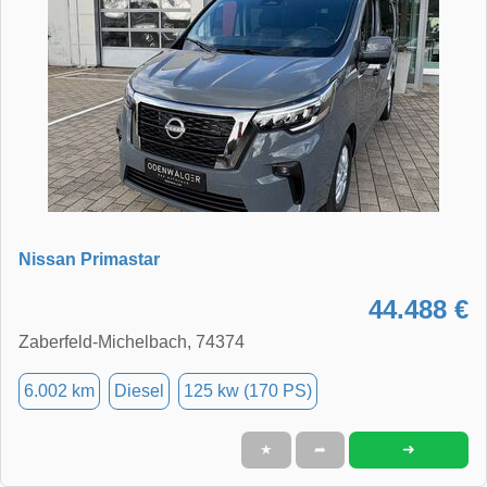
Nissan Primastar
44.488 €
Zaberfeld-Michelbach, 74374
6.002 km
Diesel
125 kw (170 PS)
➜
★
➦