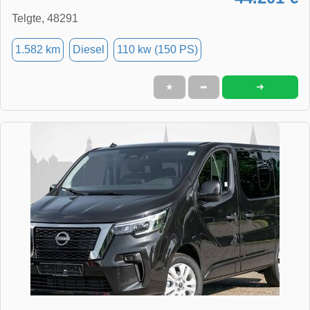
Telgte, 48291
1.582 km
Diesel
110 kw (150 PS)
➜
★
➦