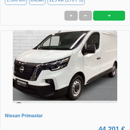
➜
★
➦
Nissan Primastar
44.201 €