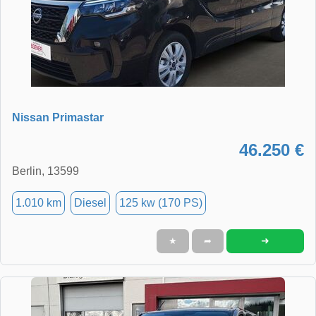
Nissan Primastar
46.250 €
Berlin, 13599
1.010 km
Diesel
125 kw (170 PS)
➜
★
➦