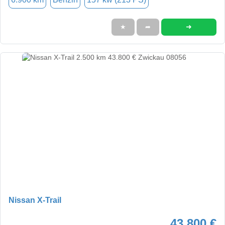
➜
★
➦
Nissan X-Trail
43.800 €