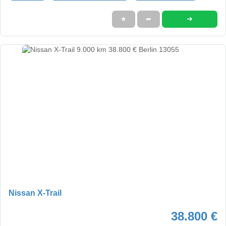
➜
★
➦
Nissan X-Trail
38.800 €