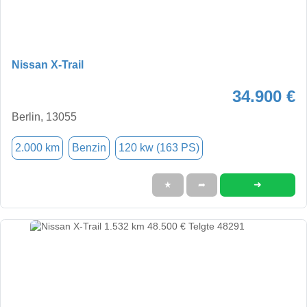
Nissan X-Trail
34.900 €
Berlin, 13055
2.000 km
Benzin
120 kw (163 PS)
➜
★
➦