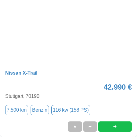
Nissan X-Trail
42.990 €
Stuttgart, 70190
7.500 km
Benzin
116 kw (158 PS)
➜
★
➦