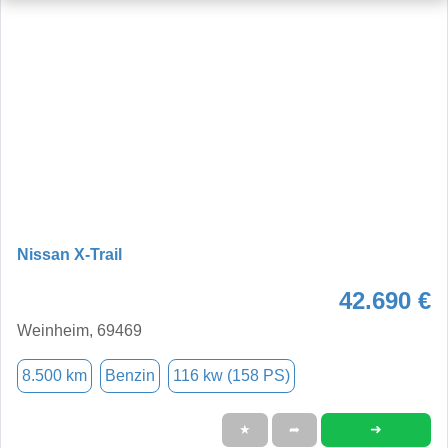
Nissan X-Trail
42.690 €
Weinheim, 69469
8.500 km
Benzin
116 kw (158 PS)
➜
★
➦