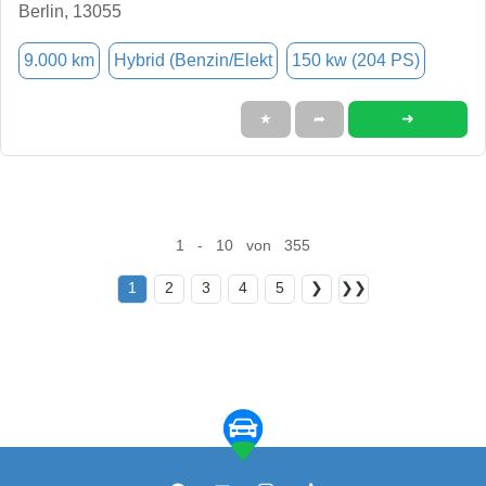
Berlin, 13055
9.000 km
Hybrid (Benzin/Elekt
150 kw (204 PS)
➜
★
➦
1 - 10 von 355
1
2
3
4
5
❯
❯❯