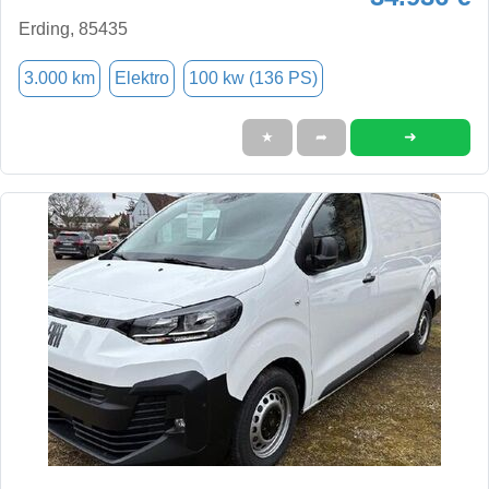
Erding, 85435
3.000 km
Elektro
100 kw (136 PS)
➜
★
➦