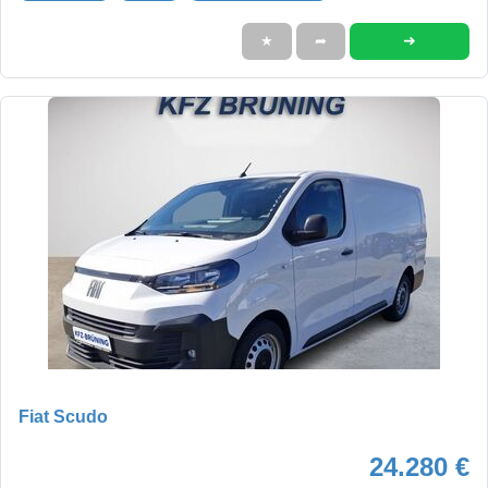
➜
★
➦
Fiat Scudo
24.280 €