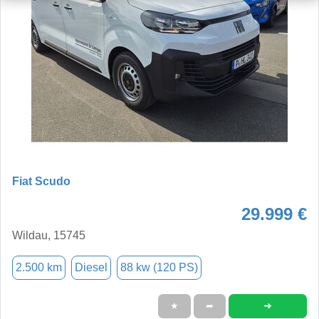
Fiat Scudo
29.999 €
Wildau, 15745
2.500 km
Diesel
88 kw (120 PS)
➜
★
➦