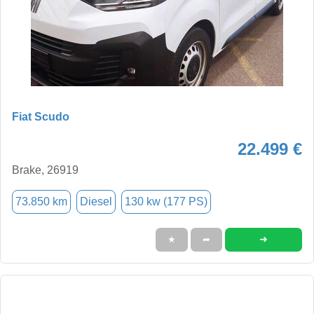
Fiat Scudo
22.499 €
Brake, 26919
73.850 km
Diesel
130 kw (177 PS)
➜
★
➦