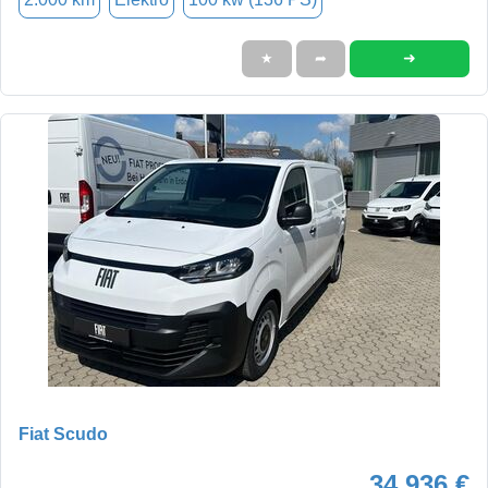
➜
★
➦
Fiat Scudo
34.936 €