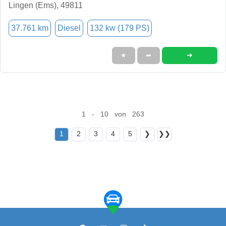
Lingen (Ems), 49811
37.761 km
Diesel
132 kw (179 PS)
➜
★
➦
1 - 10 von 263
1
2
3
4
5
❯
❯❯