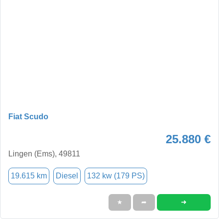
Fiat Scudo
25.880 €
Lingen (Ems), 49811
19.615 km
Diesel
132 kw (179 PS)
➜
★
➦