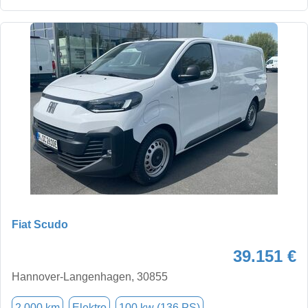
Fiat Scudo
39.151 €
Hannover-Langenhagen, 30855
2.000 km
Elektro
100 kw (136 PS)