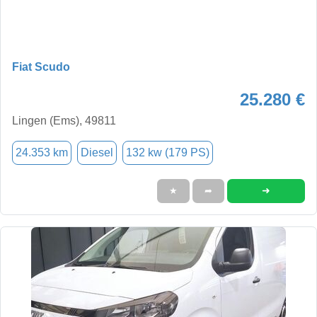
Fiat Scudo
25.280 €
Lingen (Ems), 49811
24.353 km
Diesel
132 kw (179 PS)
➜
★
➦