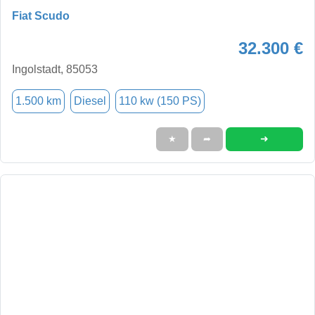
Fiat Scudo
32.300 €
Ingolstadt, 85053
1.500 km
Diesel
110 kw (150 PS)
➜
★
➦