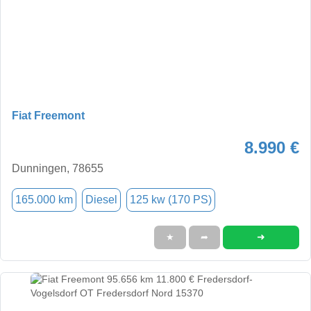
Fiat Freemont
8.990 €
Dunningen, 78655
165.000 km
Diesel
125 kw (170 PS)
➜
★
➦