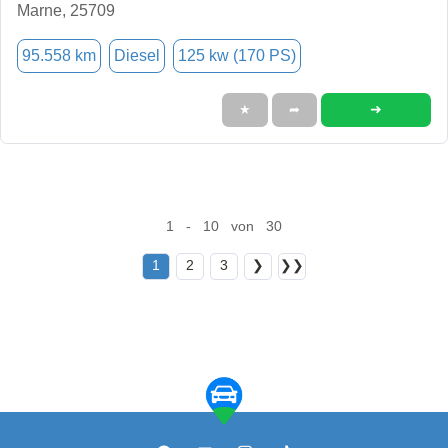
Marne, 25709
95.558 km
Diesel
125 kw (170 PS)
➜
★
➦
1 - 10 von 30
1
2
3
❯
❯❯