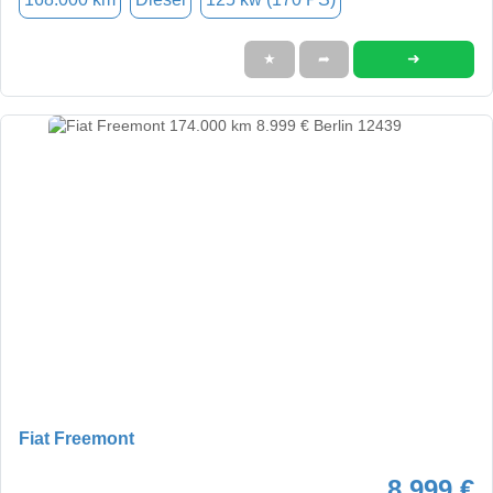
➜
★
➦
Fiat Freemont
8.999 €