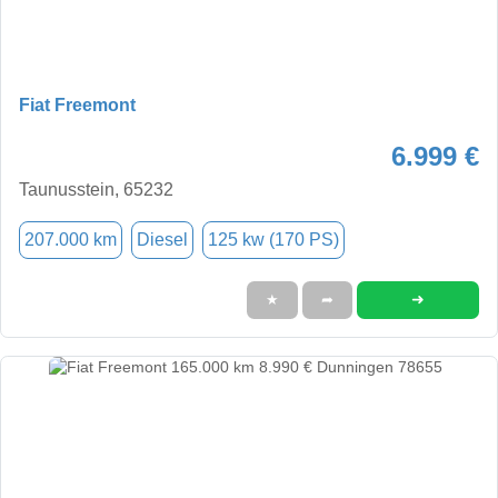
Fiat Freemont
6.999 €
Taunusstein, 65232
207.000 km
Diesel
125 kw (170 PS)
➜
★
➦