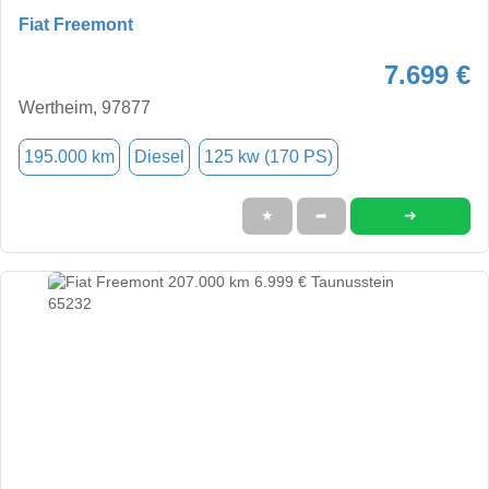
Fiat Freemont
7.699 €
Wertheim, 97877
195.000 km
Diesel
125 kw (170 PS)
➜
★
➦