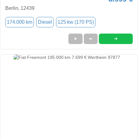
Berlin, 12439
174.000 km
Diesel
125 kw (170 PS)
➜
★
➦