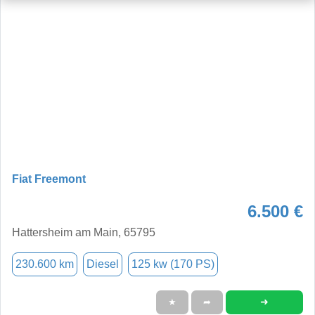
Fiat Freemont
6.500 €
Hattersheim am Main, 65795
230.600 km
Diesel
125 kw (170 PS)
➜
★
➦