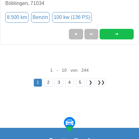
Böblingen, 71034
8.500 km
Benzin
100 kw (136 PS)
➜
★
➦
1 - 10 von 244
1
2
3
4
5
❯
❯❯