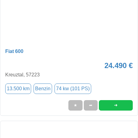
Fiat 600
24.490 €
Kreuztal, 57223
13.500 km
Benzin
74 kw (101 PS)
➜
★
➦