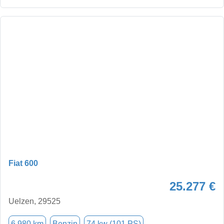
Fiat 600
25.277 €
Uelzen, 29525
6.980 km
Benzin
74 kw (101 PS)