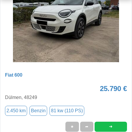
Fiat 600
25.790 €
Dülmen, 48249
2.450 km
Benzin
81 kw (110 PS)
➜
★
➦