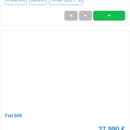
➜
★
➦
Fiat 600
27.990 €