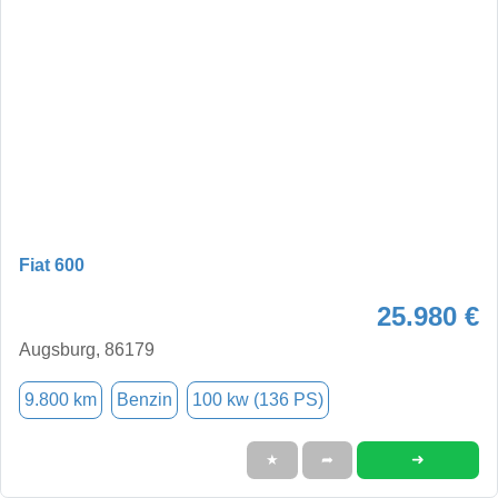
Fiat 600
25.980 €
Augsburg, 86179
9.800 km
Benzin
100 kw (136 PS)
➜
★
➦