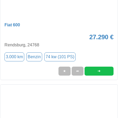
Fiat 600
27.290 €
Rendsburg, 24768
3.000 km
Benzin
74 kw (101 PS)
➜
★
➦