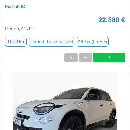
Fiat 500C
22.880 €
Herten, 45701
3.000 km
Hybrid (Benzin/Elekt
48 kw (65 PS)
➜
★
➦