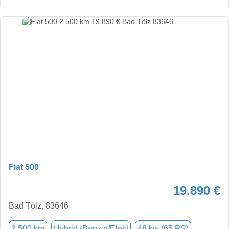
Fiat 500
19.890 €
Bad Tölz, 83646
2.500 km
Hybrid (Benzin/Elekt
48 kw (65 PS)