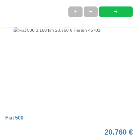
➜
★
➦
Fiat 500
20.760 €