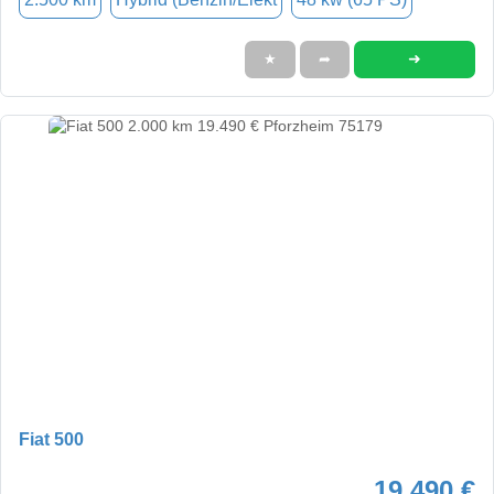
➜
★
➦
Fiat 500
19.490 €