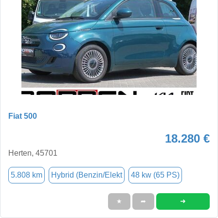
Fiat 500
18.280 €
Herten, 45701
5.808 km
Hybrid (Benzin/Elekt
48 kw (65 PS)
➜
★
➦