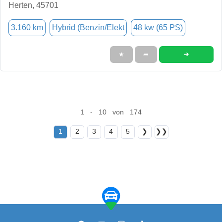
Herten, 45701
3.160 km
Hybrid (Benzin/Elekt
48 kw (65 PS)
➜
★
➦
1 - 10 von 174
1
2
3
4
5
❯
❯❯