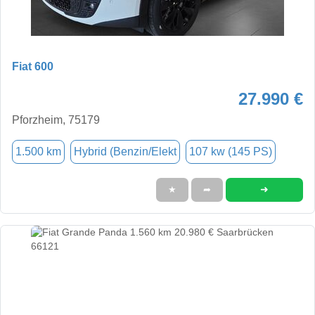
Fiat 600
27.990 €
Pforzheim, 75179
1.500 km
Hybrid (Benzin/Elekt
107 kw (145 PS)
➜
★
➦