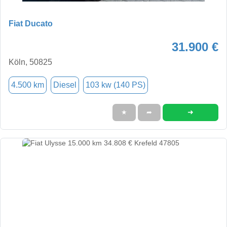
Fiat Ducato
31.900 €
Köln, 50825
4.500 km
Diesel
103 kw (140 PS)
➜
★
➦