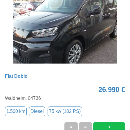
Fiat Doblo
26.990 €
Waldheim, 04736
1.500 km
Diesel
75 kw (102 PS)
➜
★
➦