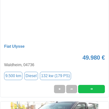
Fiat Ulysse
49.980 €
Waldheim, 04736
9.500 km
Diesel
132 kw (179 PS)
➜
★
➦