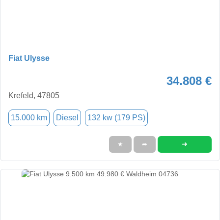
Fiat Ulysse
34.808 €
Krefeld, 47805
15.000 km
Diesel
132 kw (179 PS)
➜
★
➦