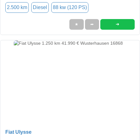
2.500 km
Diesel
88 kw (120 PS)
➜
★
➦
Fiat Ulysse