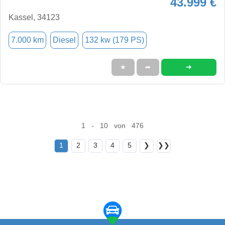
43.999 €
Kassel, 34123
7.000 km
Diesel
132 kw (179 PS)
➜
★
➦
1 - 10 von 476
1
2
3
4
5
❯
❯❯