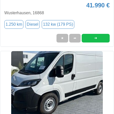
41.990 €
Wusterhausen, 16868
1.250 km
Diesel
132 kw (179 PS)
➜
★
➦