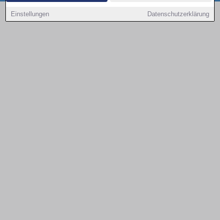
Copyright © 2000 - 2026 | 1A Infosysteme GmbH | Content by: 1a-sites-autos
Einstellungen
Datenschutzerklärung
09.08.2026