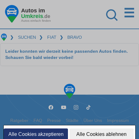
☰
Autos im
Umkreis
.de
Autos einfach finden
❯
SUCHEN
❯
FIAT
❯
BRAVO
Leider konnten wir derzeit keine passenden Autos finden.
Schauen Sie bald wieder vorbei!
Ratgeber
FAQ
Presse
Städte
Über Uns
Impressum
Datenschutz
Cookies
Alle Cookies akzeptieren
Alle Cookies ablehnen