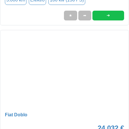
➜
★
➦
Fiat Doblo
24.032 €