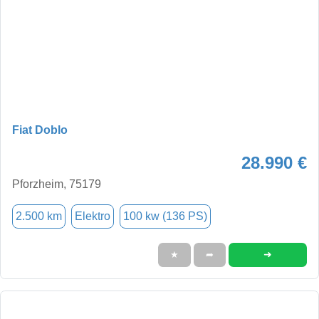
Fiat Doblo
28.990 €
Pforzheim, 75179
2.500 km
Elektro
100 kw (136 PS)
➜
★
➦