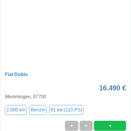
Fiat Doblo
16.490 €
Memmingen, 87700
2.000 km
Benzin
81 kw (110 PS)
➜
★
➦