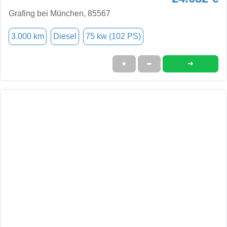
Grafing bei München, 85567
3.000 km
Diesel
75 kw (102 PS)
➜
★
➦