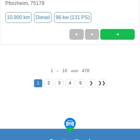
Pforzheim, 75179
10.900 km
Diesel
96 kw (131 PS)
➜
★
➦
1 - 10 von 478
1
2
3
4
5
❯
❯❯