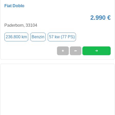
Fiat Doblo
2.990 €
Paderborn, 33104
236.800 km
Benzin
57 kw (77 PS)
➜
★
➦