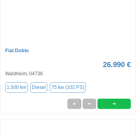
Fiat Doblo
26.990 €
Waldheim, 04736
1.500 km
Diesel
75 kw (102 PS)
➜
★
➦