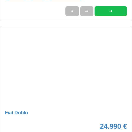
➜
★
➦
Fiat Doblo
24.990 €