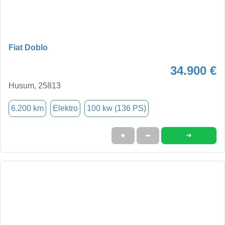
Fiat Doblo
34.900 €
Husum, 25813
6.200 km
Elektro
100 kw (136 PS)
➜
★
➦