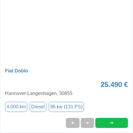
Fiat Doblo
25.490 €
Hannover-Langenhagen, 30855
4.000 km
Diesel
96 kw (131 PS)
➜
★
➦