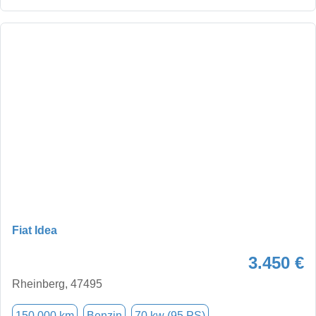
Fiat Idea
3.450 €
Rheinberg, 47495
150.000 km
Benzin
70 kw (95 PS)