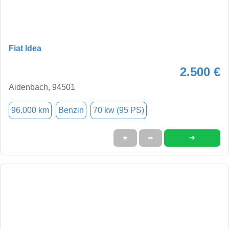
Fiat Idea
2.500 €
Aidenbach, 94501
96.000 km
Benzin
70 kw (95 PS)
➜
★
➦