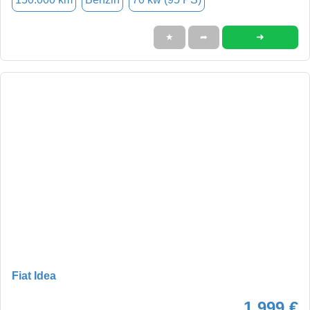
➜
★
➦
Fiat Idea
1.999 €