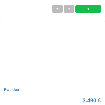
➜
★
➦
Fiat Idea
3.490 €