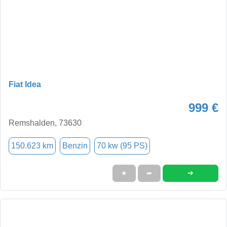
Fiat Idea
999 €
Remshalden, 73630
150.623 km
Benzin
70 kw (95 PS)
➜
★
➦