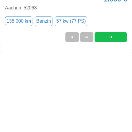
Aachen, 52068
135.000 km
Benzin
57 kw (77 PS)
➜
★
➦