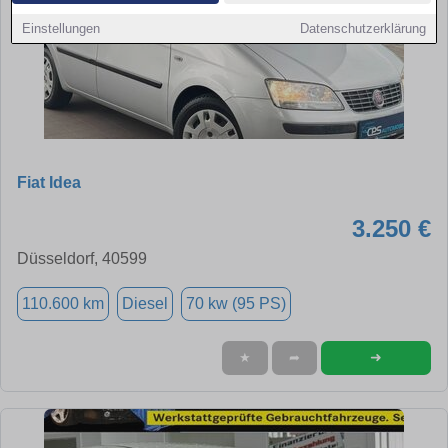
Einstellungen
Datenschutzerklärung
Fiat Idea
3.250 €
Düsseldorf, 40599
110.600 km
Diesel
70 kw (95 PS)
➜
★
➦