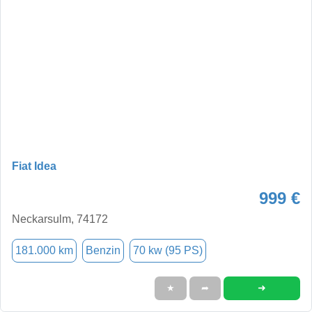
Fiat Idea
999 €
Neckarsulm, 74172
181.000 km
Benzin
70 kw (95 PS)
➜
★
➦