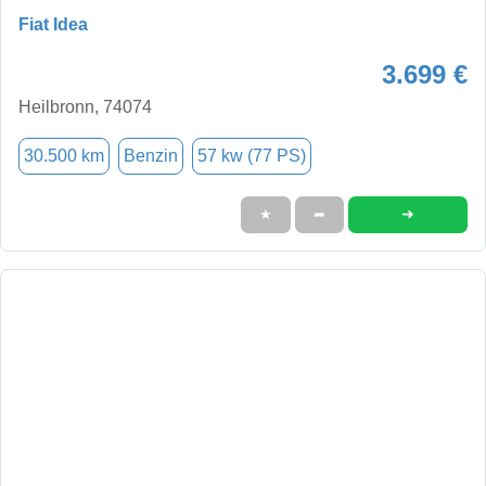
Fiat Idea
3.699 €
Heilbronn, 74074
30.500 km
Benzin
57 kw (77 PS)
➜
★
➦