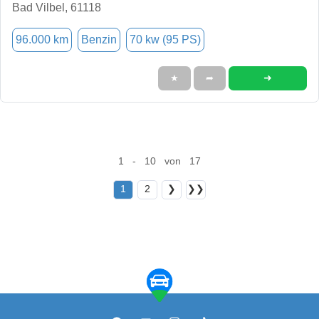
Bad Vilbel, 61118
96.000 km
Benzin
70 kw (95 PS)
➜
★
➦
1 - 10 von 17
1
2
❯
❯❯